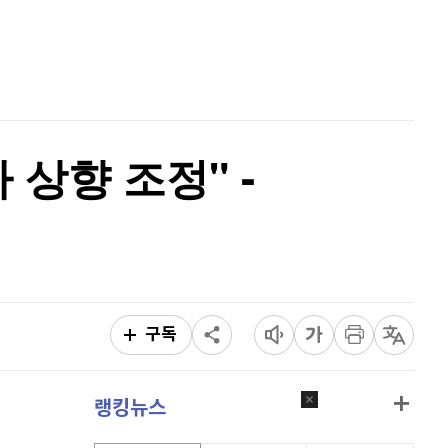
퀀텀
919
(
-0.11%
)
홈
AI추천
이더리움 클래식
9,195
(
1.04%
)
품
마켓이슈
특징주
이벤트
비트코인
90,767,000
(
-1.19%
)
상향 조정" -
구독
랭킹뉴스