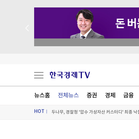
academy.co.kr
서울전자통신, 30억원 제3자배정 유상증자
삼성 '7000억 적자' 정면 돌파…여권폰 앞세워 '
하이닉스, 전날 10% 폭락이어 또 4.8% 급락…삼전
뉴스홈
전체뉴스
증권
경제
금융
두나무, 경찰청 '압수 가상자산 커스터디' 최종 낙
HOT
[포토+] 박정민, '멋짐 가득한 모습~'
"나야, '흑백요리사' 시즌3"
ON AIR
뉴스
[온에어] 성공투자 오후증시