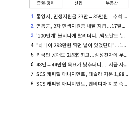
증권·경제
산업
부동산
1
통영시, 민생지원금 33만→35만원…추석 전 푼다
2
영동군, 2차 민생지원금 내달 지급…17일부터 신청 접수
3
'100만개' 불티나게 팔리더니...맥도날드 '충주찰옥수수버거' 돌연 판매 종료
4
"하닉이 298만원 찍던 날이 있었단다"…100만 클릭 '전래동화' 정체
5
외국인 공매도 2년來 최고…삼성전자에 무슨일이 [B급기자의 B급리포트]
6
48만→44만원 목표가 낮추더니…"지금 사라, 70% 오른다"는 종목
7
SCS 캐피털 매니지먼트, 테슬라 지분 1,889주 추가 매수
8
SCS 캐피털 매니지먼트, 엔비디아 지분 축소...8,590주 매도