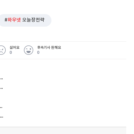
와우넷
오늘장전략
싫어요
후속기사 원해요
0
0
허지웅 "우리가 지지한 인간들이 이 꼴을"...또 소신 발언
아내 가출하자 성매매女 불러 음주, 아들 살해한 30대
김원훈 주식 1억8천 올인했는데…현실은 '-2,400만원'
"우리 애 사진 왜 적어요?" 민원 폭발…세상이 어쩌다