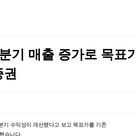
TV홈
무료방송
전체뉴스
증권
파트너스
경제
종목핫라인
추천 상
산업
경제
오늘의 
정치
생활경제
수익후기
국제
기업·CEO
이벤트
칼럼·연재
분기 매출 증가로 목표가 
특집방송
전체 프로그램
증권
채널/편성
지역별채널
)
편성표
분기 수익성이 개선됐다고 보고 목표가를 기존
했습니다.