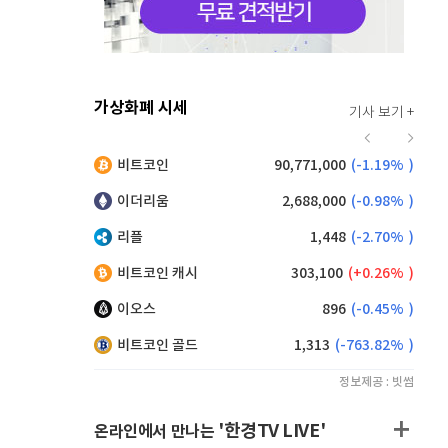
가상화폐 시세
기사 보기 +
919
(
-0.11%
)
비트코인
90,771,000
(
-1.19%
)
,195
(
1.04%
)
이더리움
2,688,000
(
-0.98%
)
리플
1,448
(
-2.70%
)
비트코인 캐시
303,100
(
0.26%
)
이오스
896
(
-0.45%
)
비트코인 골드
1,313
(
-763.82%
)
정보제공 : 빗썸
'한경TV LIVE'
온라인에서 만나는