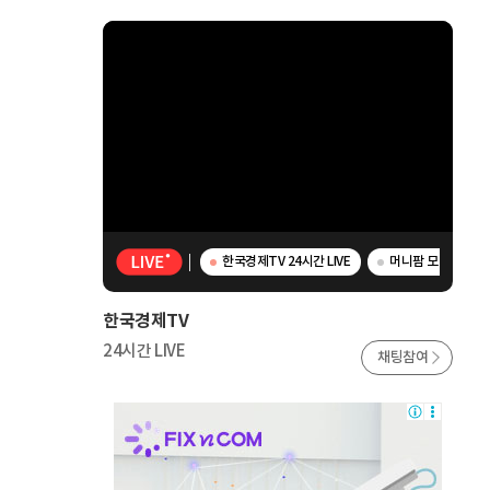
한국경제TV 24시간 LIVE
머니팜 모닝라이브 
한국경제TV
24시간 LIVE
채팅참여