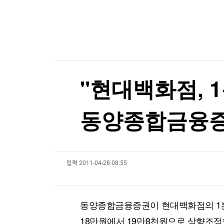
한국경제TV
뉴스홈
서울전자통신, 30억원 제3자배정 유상증자
머니팜 모닝라이브
증권
굿모닝 작전
금융
서울전자통신, 30억원 제3자배정 유상증자
오늘장 뭐사지?
부동산
[오후5시] 뉴스플러스
사회
온로드 (ON ROAD) 인사이트
글로벌경제
"현대백화점, 1
랭킹뉴스
동양종합금융
미네르바아카데미
증권 데이터
입력
2011-04-28 08:55
스페셜강의
특징주 뉴스
투자/재테크
매매신호 (랭킹100
부동산/세무
투자분석
동양종합금융증권이 현대백화점의 1
산업
국내증시
[모집-3기-] 돈버는 트레이딩 투자 북클럽
환율
18만원에서 19만8천원으로 상향조정