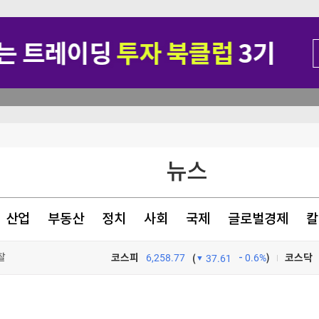
뉴스
폴더블 한류' 시동
 0.2%↑(종합)
산업
부동산
정치
사회
국제
글로벌경제
칼
찰
코스피
6,258.77
0.6%
)
코스닥
(
37.61
TV프로그램
와우