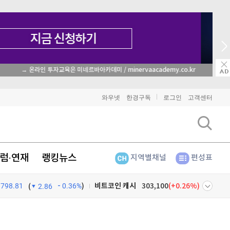
종목 무료 정밀 진단
비트코인
90,767,000
(
-1.19%
)
와우넷
한경구독
로그인
고객센터
이더리움
2,688,000
(
-0.98%
)
리플
1,449
(
-2.62%
)
럼·연재
랭킹뉴스
지역별채널
편성표
비트코인 캐시
303,100
(
0.26%
)
798.81
0.36%
)
이오스
896
(
-0.45%
)
(
2.86
비트코인 골드
1,313
(
-763.82%
)
넷
주식창