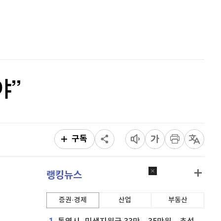
리플
1,460
(
-1.81%
)
홈
AI추천
비트코인 캐시
303,100
(
0.26%
)
품
마켓이슈
특징주
이벤트
이오스
896
(
-0.45%
)
비트코인 골드
1,313
(
-763.82%
)
야”
퀀텀
914
(
-0.66%
)
이더리움 클래식
9,155
(
0.6%
)
비트코인
91,648,000
(
-0.21%
)
구독
랭킹뉴스
증권·경제
산업
부동산
1