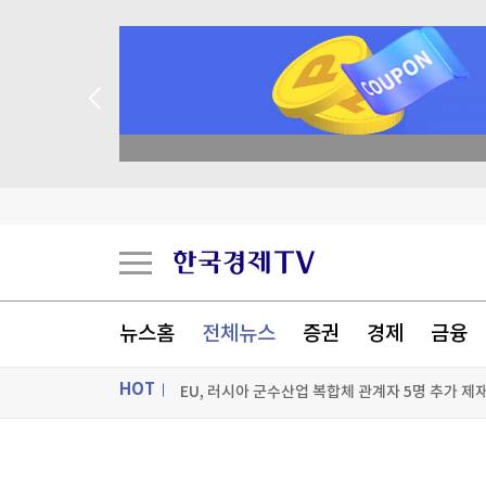
종목 무료 정밀 진단
뉴스홈
전체뉴스
증권
경제
금융
HOT
EU, 러시아 군수산업 복합체 관계자 5명 추가 제
"푸틴, 전쟁 장기화 속 정보기관에 의존…통제 강
ON AIR
뉴스
李대통령, 'ISA·주가누르기 방지' 개편안 질책…