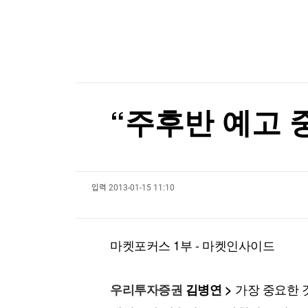
한국경제TV
뉴스홈
"중국 진심이었네"…막대한 자금 쏟아붓더니 '드림
머니팜 모닝라이브
증권
굿모닝 작전
금융
[포토+] 박정민, '멋짐 가득한 모습~'
오늘장 뭐사지?
부동산
"나야, '흑백요리사' 시즌3"
[오후5시] 뉴스플러스
사회
온로드 (ON ROAD) 인사이트
글로벌경제
[온에어] 한경 글로벌마켓
“주후반 예고 
랭킹뉴스
EU, 러시아 군수산업 복합체 관계자 5명 추가 제
EU, 러시아 군수산업 복합체 관계자 5명 추가 제
입력
2013-01-15 11:10
미네르바아카데미
증권 데이터
스페셜강의
특징주 뉴스
마켓포커스 1부 - 마켓인사이드
투자/재테크
매매신호 (랭킹100
부동산/세무
투자분석
산업
국내증시
가장 중요한 
우리투자증권
김병연 >
[모집-3기-] 돈버는 트레이딩 투자 북클럽
환율