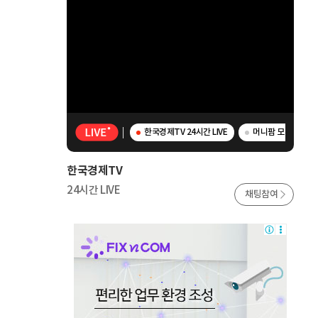
한국경제TV 24시간 LIVE
머니팜 모닝라이브 
한국경제TV
24시간 LIVE
채팅참여