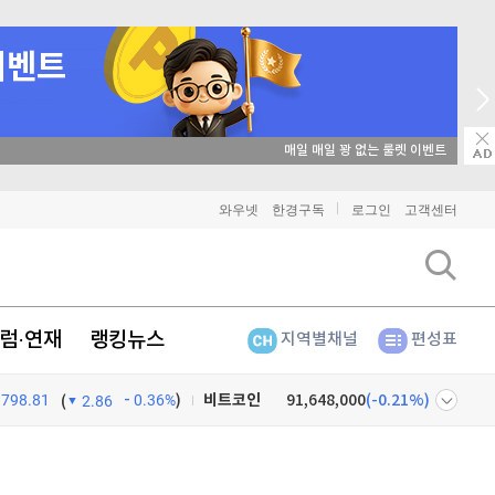
매일 매일 꽝 없는 룰렛 이벤트
와우넷
한경구독
로그인
고객센터
럼·연재
랭킹뉴스
지역별채널
편성표
798.81
0.36%
)
비트코인
91,648,000
(
-0.21%
)
(
2.86
이더리움
2,708,000
(
-0.22%
)
넷
주식창