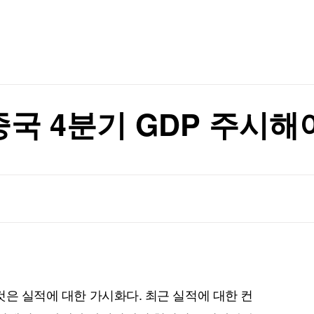
TV홈
무료방송
전체뉴스
팀' 만들었다 [분석+]
증권
파트너스
경제
종목핫라인
추천 상
산업
경제
오늘의 
정치
생활경제
수익후기
국제
기업·CEO
이벤트
칼럼·연재
중국 4분기 GDP 주시해
특집방송
재
전체 프로그램
재
채널/편성
지역별채널
)
편성표
것은 실적에 대한 가시화다. 최근 실적에 대한 컨