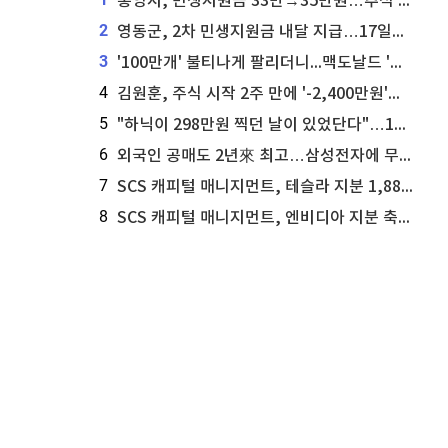
통영시, 민생지원금 33만→35만원…추석 전 푼다
2
영동군, 2차 민생지원금 내달 지급…17일부터 신청 접수
3
'100만개' 불티나게 팔리더니...맥도날드 '충주찰옥수수버거' 돌연 판매 종료
4
김원훈, 주식 시작 2주 만에 '-2,400만원'…"차 한 대 값 날렸다"
5
"하닉이 298만원 찍던 날이 있었단다"…100만 클릭 '전래동화' 정체
6
외국인 공매도 2년來 최고…삼성전자에 무슨일이 [B급기자의 B급리포트]
7
SCS 캐피털 매니지먼트, 테슬라 지분 1,889주 추가 매수
8
SCS 캐피털 매니지먼트, 엔비디아 지분 축소...8,590주 매도