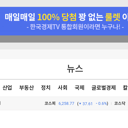
뉴스
산업
부동산
정치
사회
국제
글로벌경제
칼
재
코스피
6,258.77
0.6%
)
코스닥
(
37.61
화"
TV프로그램
와우
재검토 지시