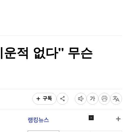
리플
1,455
(
-2.18%
)
홈
AI추천
비트코인 캐시
301,400
(
-0.3%
)
품
마켓이슈
특징주
이벤트
이오스
896
(
-0.45%
)
비트코인 골드
1,313
(
-763.82%
)
키운적 없다" 무슨
퀀텀
917
(
-0.33%
)
이더리움 클래식
9,195
(
1.04%
)
비트코인
91,001,000
(
-0.93%
)
구독
랭킹뉴스