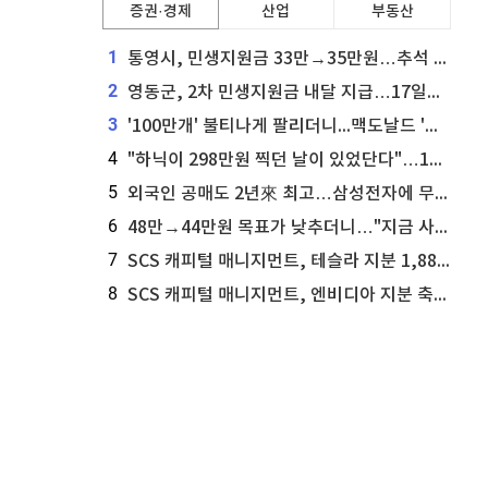
증권·경제
산업
부동산
1
통영시, 민생지원금 33만→35만원…추석 전 푼다
2
영동군, 2차 민생지원금 내달 지급…17일부터 신청 접수
3
'100만개' 불티나게 팔리더니...맥도날드 '충주찰옥수수버거' 돌연 판매 종료
4
"하닉이 298만원 찍던 날이 있었단다"…100만 클릭 '전래동화' 정체
5
외국인 공매도 2년來 최고…삼성전자에 무슨일이 [B급기자의 B급리포트]
6
48만→44만원 목표가 낮추더니…"지금 사라, 70% 오른다"는 종목
7
SCS 캐피털 매니지먼트, 테슬라 지분 1,889주 추가 매수
8
SCS 캐피털 매니지먼트, 엔비디아 지분 축소...8,590주 매도