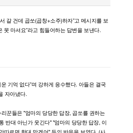
서 갈 건데 곱쏘(곱창+소주)하자”고 메시지를 보
은 못 마셔요”라고 힘들어하는 답변을 보낸다.
키운 기억 없다”며 강하게 응수했다. 아들은 결국
을 자아냈다.
누리꾼들은 "엄마의 당당한 답장, 곱쏘를 권하는
통 반대 아닌가 웃긴다" "엄마의 당당한 답장, 이
 안따르면 한대 맞겠어" 등의 반응을 보였다. (사