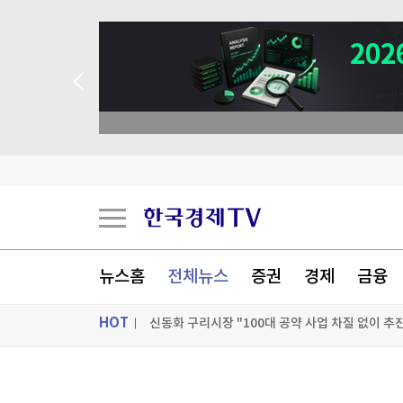
 꽝 없는 룰렛 이벤트
뉴스홈
전체뉴스
증권
경제
금융
HOT
신동화 구리시장 "100대 공약 사업 차질 없이 추
日대기업 여름 보너스 평균 첫 100만엔 돌파…사
ON AIR
뉴스
한미 과학기술인 상상을 혁신으로…UKC 2026 