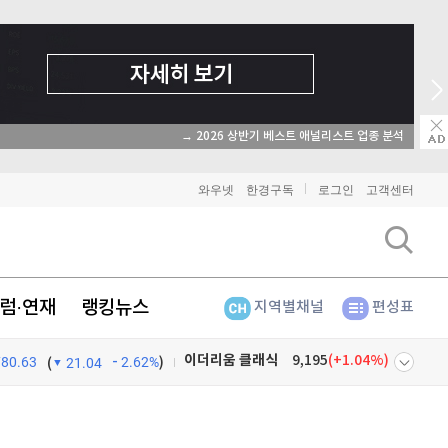
→ 2026 상반기 베스트 애널리스트 업종 분석
와우넷
한경구독
로그인
고객센터
럼·연재
랭킹뉴스
지역별채널
편성표
780.63
2.62%
)
비트코인
91,001,000
(
-0.93%
)
(
21.04
이더리움
2,688,000
(
-0.98%
)
넷
주식창