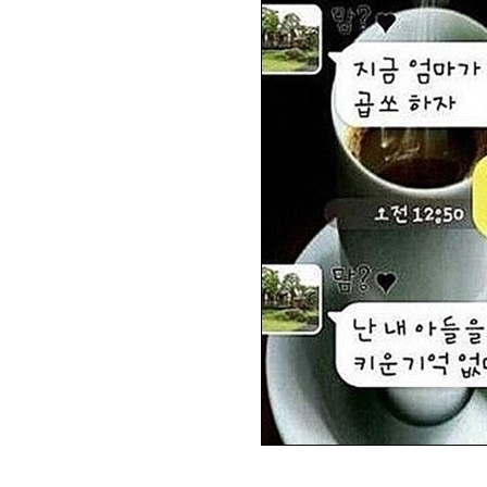
[할인50%] 한·미 투자 올인원 클래스
해외증시