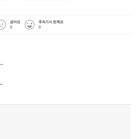
싫어요
후속기사 원해요
0
0
 무슨 일
아내 가출하자 성매매女 불러 음주, 아들 살해한 30대
김원훈 주식 1억8천 올인했는데…현실은 '-2,400만원'
'비상'