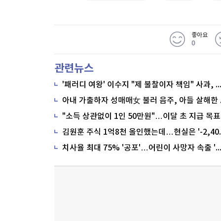
좋아요
0
관련뉴스
'패러디 여왕' 이수지 "제 불찰이자 책임" 사과,
"소득 상관없이 1인 50만원"…이달 초 지급 목표
치사율 최대 75% '공포'…어린이 사망자 속출 