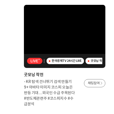
한국경제TV 24시간 LIVE
굿모닝 작전 - K
굿모닝 작전
- KR 탐색 건너뛰기 검색 만들기
채팅참여
9+ 아바타 이미지 코스피 오늘은
반등 기대…외국인 수급 주목된다
#반도체관련주 #코스피지수 #수
급분석