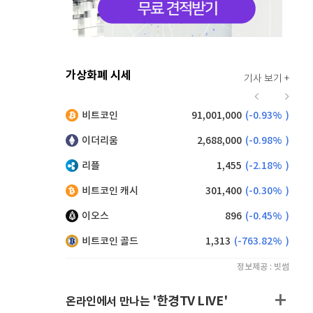
가상화폐 시세
기사 보기 +
917
(
-0.33%
)
비트코인
91,001,000
(
-0.93%
)
,195
(
1.04%
)
이더리움
2,688,000
(
-0.98%
)
리플
1,455
(
-2.18%
)
비트코인 캐시
301,400
(
-0.30%
)
이오스
896
(
-0.45%
)
비트코인 골드
1,313
(
-763.82%
)
정보제공 : 빗썸
'한경TV LIVE'
온라인에서 만나는