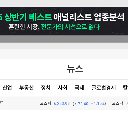
뉴스
산업
부동산
정치
사회
국제
글로벌경제
칼
진"
코스피
6,223.98
1.15%
)
코스닥
(
72.40
상 최대
TV프로그램
와우
개막