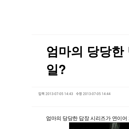
한국경제TV
뉴스홈
美보안업체에 뚫린 北해킹조직…1천640개 기업 
머니팜 모닝라이브
증권
굿모닝 작전
금융
[포토+] 박정민, '멋짐 가득한 모습~'
오늘장 뭐사지?
부동산
"나야, '흑백요리사' 시즌3"
[오후5시] 뉴스플러스
사회
온로드 (ON ROAD) 인사이트
글로벌경제
[온에어] 마켓인사이트
엄마의 당당한 
랭킹뉴스
신동화 구리시장 "100대 공약 사업 차질 없이 추
일?
신동화 구리시장 "100대 공약 사업 차질 없이 추
미네르바아카데미
증권 데이터
입력
2013-07-05 14:43
수정
2013-07-05 14:44
스페셜강의
특징주 뉴스
투자/재테크
매매신호 (랭킹100
부동산/세무
투자분석
엄마의 당당한 답장 시리즈가 연이어 
산업
국내증시
[모집-3기-] 돈버는 트레이딩 투자 북클럽
환율