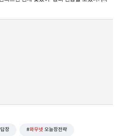
퀀텀
이더리움 클래식
9
답장
와우넷
오늘장전략