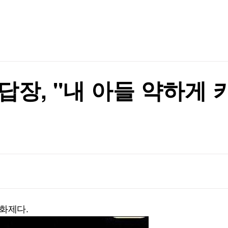
TV홈
무료방송
전체뉴스
공격 사실 확인
증권
파트너스
경제
종목핫라인
추천 상
산업
경제
오늘의 
정치
생활경제
수익후기
국제
기업·CEO
이벤트
칼럼·연재
답장, "내 아들 약하게 
특집방송
진"
전체 프로그램
진"
채널/편성
지역별채널
)
편성표
화제다.