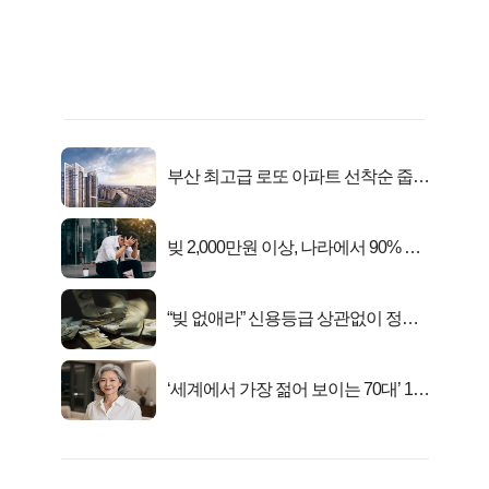
부산 최고급 로또 아파트 선착순 줍줍
떴다!
빚 2,000만원 이상, 나라에서 90% 갚
아준다!
“빚 없애라” 신용등급 상관없이 정부
서 2억지원!
‘세계에서 가장 젊어 보이는 70대’ 1위
선정…