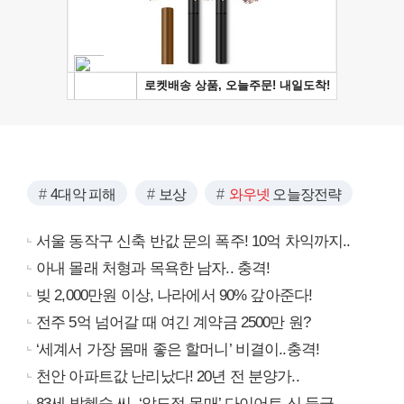
4대악 피해
보상
와우넷
오늘장전략
서울 동작구 신축 반값 문의 폭주! 10억 차익까지..
아내 몰래 처형과 목욕한 남자.. 충격!
빚 2,000만원 이상, 나라에서 90% 갚아준다!
전주 5억 넘어갈 때 여긴 계약금 2500만 원?
‘세계서 가장 몸매 좋은 할머니’ 비결이..충격!
천안 아파트값 난리났다! 20년 전 분양가..
83세 박혜숙 씨, ‘압도적 몸매’ 다이어트 신 등극