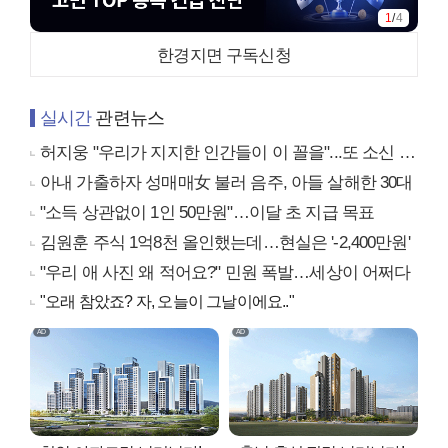
1
/
4
한경지면 구독신청
실시간
관련뉴스
허지웅 "우리가 지지한 인간들이 이 꼴을"...또 소신 발언
아내 가출하자 성매매女 불러 음주, 아들 살해한 30대
"소득 상관없이 1인 50만원"…이달 초 지급 목표
김원훈 주식 1억8천 올인했는데…현실은 '-2,400만원'
"우리 애 사진 왜 적어요?" 민원 폭발…세상이 어쩌다
"오래 참았죠? 자, 오늘이 그날이에요.."