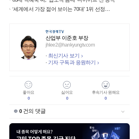
‘세계에서 가장 젊어 보이는 70대’ 1위 선정…
산업부 이준호 부장
jhlee2@hankyungtv.com
최신기사 보기
기자 구독과 응원하기
좋아요
싫어요
후속기사 원해요
0
0
0
건의 댓글
0