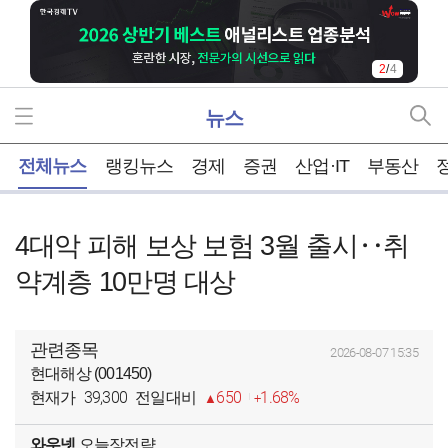
2
/
4
뉴스
홈
전체뉴스
랭킹뉴스
경제
증권
산업·IT
부동산
4대악 피해 보상 보험 3월 출시‥취
약계층 10만명 대상
관련종목
2026-08-07 15:35
현대해상 (001450)
39,300
650
1.68%
현재가
전일대비
와우넷
오늘장전략