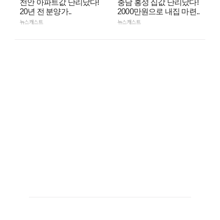
천안 아파트값 난리났다!
충남 홍성 집값 난리났다!
20년 전 분양가..
2000만원으로 내집 마련..
뉴스캐스트
뉴스캐스트