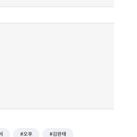
퀀텀
이더리움 클래식
9
서
오후
김완태