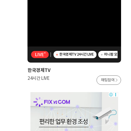
한국경제TV 24시간 LIVE
머니팜 모닝라이브 
한국경제TV
24시간 LIVE
채팅참여