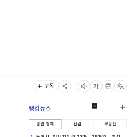
비트코인 캐시
304,400
(
0.69%
)
홈
AI추천
이오스
896
(
-0.45%
)
품
마켓이슈
특징주
이벤트
비트코인 골드
1,313
(
-763.82%
)
퀀텀
929
(
1.42%
)
이더리움 클래식
9,160
(
0.38%
)
비트코인
91,343,000
(
-0.01%
)
구독
랭킹뉴스
증권·경제
산업
부동산
1