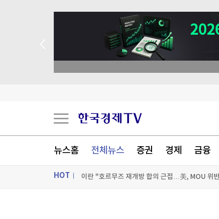
뉴스홈
전체뉴스
증권
경제
금융
호르무즈 해협 통항 정상화 가시화…이란 "美 배상
HOT
이란 "호르무즈 재개방 합의 근접…美, MOU 위
ON AIR
뉴스
삼전닉스 2배 규제 통했지만…돈은 '풍선 효과'