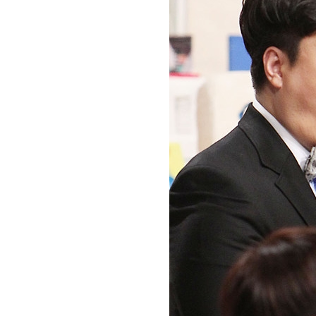
[할인50%] 한·미 투자 올인원 클래스
해외증시