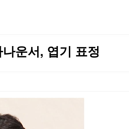
TV홈
무료방송
전체뉴스
증권
파트너스
경제
종목핫라인
추천 상
산업
경제
오늘의 
정치
생활경제
수익후기
국제
기업·CEO
이벤트
칼럼·연재
 등 조건 충족돼야"
아나운서, 엽기 표정
특집방송
 등 조건 충족돼야"
전체 프로그램
채널/편성
지역별채널
)
편성표