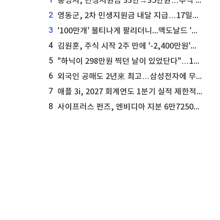
통영시, 민생지원금 33만→35만원…추석 전 푼다
2
영동군, 2차 민생지원금 내달 지급…17일부터 신청 접수
3
'100만개' 불티나게 팔리더니...맥도날드 '충주찰옥수수버거' 돌연 판매 종료
4
김원훈, 주식 시작 2주 만에 '-2,400만원'…"차 한 대 값 날렸다"
5
"하닉이 298만원 찍던 날이 있었단다"…100만 클릭 '전래동화' 정체
6
외국인 공매도 2년來 최고…삼성전자에 무슨일이 [B급기자의 B급리포트]
7
애플 3i, 2027 회계연도 1분기 실적 제한적 검토 통과
8
사이프러스 펀즈, 엔비디아 지분 6만7250주 매각