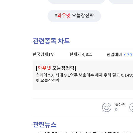
와우넷
오늘장전략
관련종목 차트
한국경제TV
현재가
4,815
전일대비
70
[
와우넷
오늘장전략]
스페이스X, 최대 9.1억주 보호예수 해제 우려 딛고 6.14%
넷 오늘장전략
좋아요
0
관련뉴스