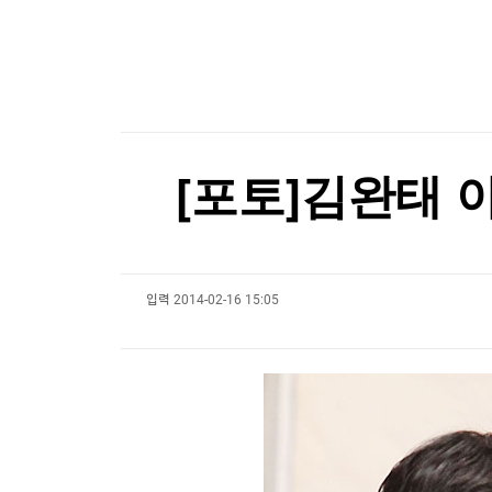
한국경제TV
뉴스홈
[포토+] 박정민, '멋짐 가득한 모습~'
머니팜 모닝라이브
증권
굿모닝 작전
금융
"나야, '흑백요리사' 시즌3"
오늘장 뭐사지?
부동산
[온에어] 이상로 - 텐텐배거 투자공식 시즌2
[오후5시] 뉴스플러스
사회
온로드 (ON ROAD) 인사이트
글로벌경제
호르무즈 해협 통항 정상화 가시화…이란 "美 배상
[포토]김완태 
랭킹뉴스
호르무즈 해협 통항 정상화 가시화…이란 "美 배상
입력
2014-02-16 15:05
미네르바아카데미
증권 데이터
스페셜강의
특징주 뉴스
투자/재테크
매매신호 (랭킹100
부동산/세무
투자분석
산업
국내증시
[모집-3기-] 돈버는 트레이딩 투자 북클럽
환율