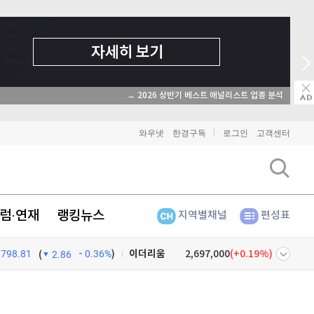
→ 2026 상반기 베스트 애널리스트 업종 분석
와우넷
한경구독
로그인
고객센터
럼·연재
랭킹뉴스
지역별채널
편성표
비트코인
91,343,000
(
-0.01%
)
798.81
0.36%
)
이더리움
2,697,000
(
0.19%
)
(
2.86
리플
1,463
(
1.32%
)
넷
주식창