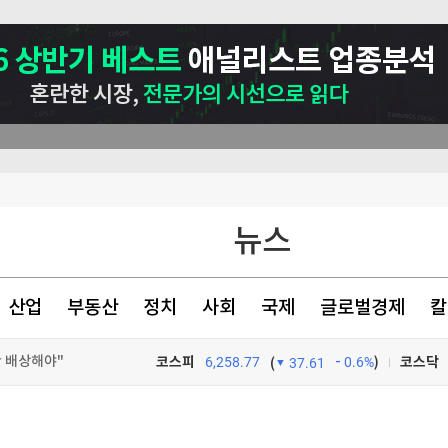
뉴스
산업
부동산
정치
사회
국제
글로벌경제
칼
 등 조건 충족돼야"
반 배상해야"
코스피
6,258.77
0.6%
)
코스닥
(
37.61
자유여행이 대세라더니…오히려 '이 패키지'에 돈 몰린다 [신용현의 트래블랩]
TV프로그램
와우