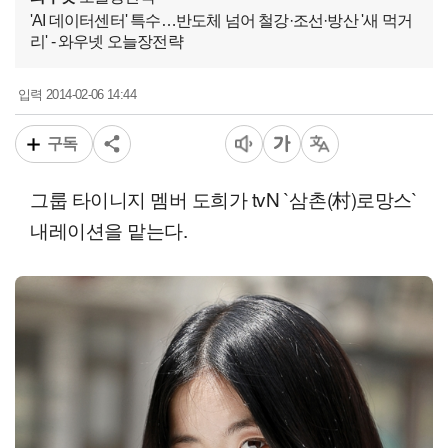
'AI 데이터센터' 특수…반도체 넘어 철강·조선·방산 '새 먹거
리' - 와우넷 오늘장전략
2014-02-06 14:44
입력
구독
그룹 타이니지 멤버 도희가 tvN `삼촌(村)로망스`
내레이션을 맡는다.