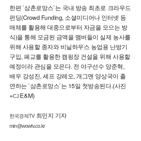
한편 `삼촌로망스`는 국내 방송 최초로 크라우드
펀딩(Crowd Funding, 소셜미디어나 인터넷 등
매체를 활용해 대중으로부터 자금을 모으는 방
식)을 통해 모금된 금액을 멤버들이 실제 농사를
위해 사용할 종자와 비닐하우스 농업용 난방기
구입, 폐교를 활용한 캠핑장 건설을 위해 사용할
예정이라 관심을 모은다. 전 야구선수 양준혁,
배우 강성진, 셰프 강레오, 개그맨 양상국이 출
연하는 `삼촌로망스`는 15일 첫방송된다.(사진
=
E&M)
CJ
최민지 기자
한국경제TV
min@wowtv.co.kr