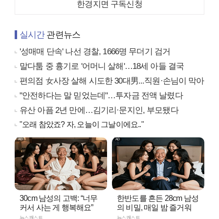
한경지면 구독신청
실시간
관련뉴스
'성매매 단속' 나선 경찰, 1666명 무더기 검거
말다툼 중 흉기로 '어머니 살해'…18세 아들 결국
편의점 女사장 살해 시도한 30대男...직원·손님이 막아
"안전하다는 말 믿었는데"…투자금 전액 날렸다
유산 아픔 2년 만에…김기리·문지인, 부모됐다
"오래 참았죠? 자, 오늘이 그날이에요.."
30cm 남성의 고백: “너무
한반도를 흔든 28cm 남성
커서 사는 게 행복해요”
의 비밀, 매일 밤 즐거워
뉴스캐스트
뉴스캐스트