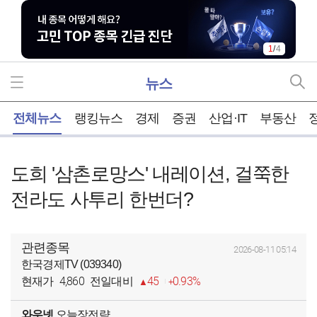
1
/
4
뉴스
홈
전체뉴스
랭킹뉴스
경제
증권
산업·IT
부동산
도희 '삼촌로망스' 내레이션, 걸쭉한
전라도 사투리 한번더?
관련종목
2026-08-11 05:14
한국경제TV (039340)
4,860
45
0.93%
현재가
전일대비
와우넷
오늘장전략