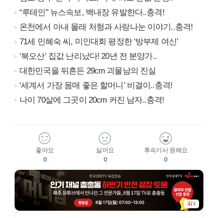
“루테인” 뉴스속보, 백내장 유발한다..충격!
온천에서 아내 몰래 처형과 사랑나눈 이야기..충격!
71세 민혜숙 씨, 미인대회 평정한 ‘방부제 여신’
‘북오산’ 집값 난리났다! 20년 전 분양가..
대한민국을 뒤흔든 29cm 괴물남의 진실
‘세계서 가장 몸매 좋은 할머니’ 비결이..충격!
나이 70살에 그곳이 20cm 커진 남자..충격!
좋아요
싫어요
후속기사 원해요
0
0
0
4
/
4