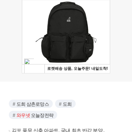
도희 삼촌로망스
도희
와우넷
오늘장전략
김포 풍무 신축 아파트, 국내 최초 반값 분양..