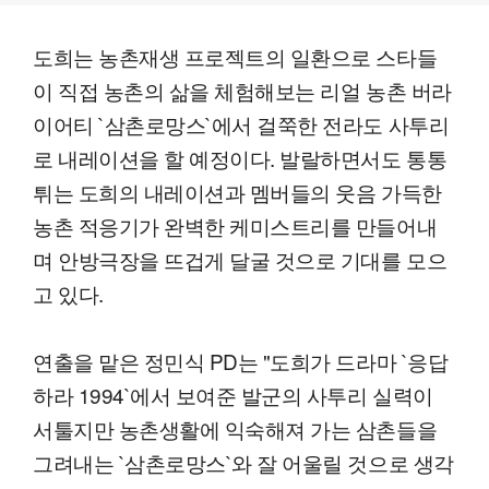
도희는 농촌재생 프로젝트의 일환으로 스타들
이 직접 농촌의 삶을 체험해보는 리얼 농촌 버라
이어티 `삼촌로망스`에서 걸쭉한 전라도 사투리
로 내레이션을 할 예정이다. 발랄하면서도 통통
튀는 도희의 내레이션과 멤버들의 웃음 가득한
농촌 적응기가 완벽한 케미스트리를 만들어내
며 안방극장을 뜨겁게 달굴 것으로 기대를 모으
고 있다.
연출을 맡은 정민식 PD는 "도희가 드라마 `응답
하라 1994`에서 보여준 발군의 사투리 실력이
서툴지만 농촌생활에 익숙해져 가는 삼촌들을
그려내는 `삼촌로망스`와 잘 어울릴 것으로 생각