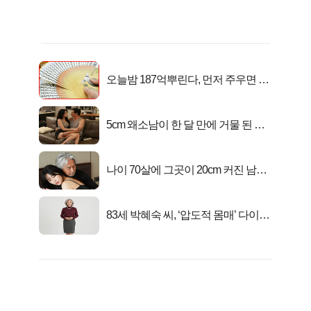
오늘밤 187억뿌린다, 먼저 주우면 최
대1억..!
5cm 왜소남이 한 달 만에 거물 된 사
연
나이 70살에 그곳이 20cm 커진 남자..
충격!
83세 박혜숙 씨, ‘압도적 몸매’ 다이어
트 신 등극