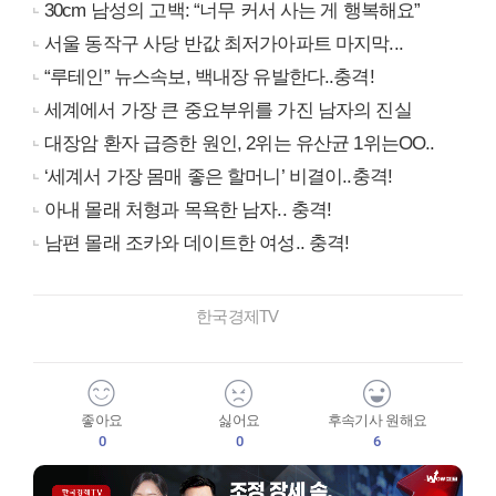
30cm 남성의 고백: “너무 커서 사는 게 행복해요”
서울 동작구 사당 반값 최저가아파트 마지막...
“루테인” 뉴스속보, 백내장 유발한다..충격!
세계에서 가장 큰 중요부위를 가진 남자의 진실
대장암 환자 급증한 원인, 2위는 유산균 1위는OO..
‘세계서 가장 몸매 좋은 할머니’ 비결이..충격!
아내 몰래 처형과 목욕한 남자.. 충격!
남편 몰래 조카와 데이트한 여성.. 충격!
한국경제TV
좋아요
싫어요
후속기사 원해요
0
0
6