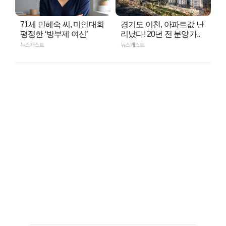
71세 민혜숙 씨, 미인대회
경기도 이천, 아파트값 난
평정한 ‘방부제 여신’
리났다! 20년 전 분양가..
뉴스캐스트
뉴스캐스트