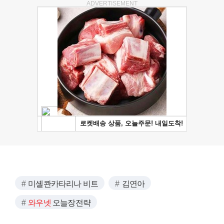
ADVERTISEMENT
미셸콴카타리나 비트
김연아
와우넷
오늘장전략