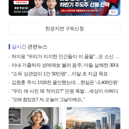
5
/
5
한경지면 구독신청
실시간
관련뉴스
허지웅 "우리가 지지한 인간들이 이 꼴을"...또 소신 발언
아내 가출하자 성매매女 불러 음주, 아들 살해한 30대
"소득 상관없이 1인 50만원"…이달 초 지급 목표
김원훈 주식 1억8천 올인했는데…현실은 '-2,400만원'
"우리 애 사진 왜 적어요?" 민원 폭발…세상이 어쩌다
"오래 참았죠? 자, 오늘이 그날이에요.."