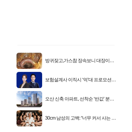
방귀잦고,가스참 장속보니 대장이아
니라..
보험설계사 이직시 ‘억’대 프로모션!
키움에셋!
오산 신축 아파트, 선착순 ‘반값’ 분양
시작..
30cm 남성의 고백: “너무 커서 사는 게
행복해요”