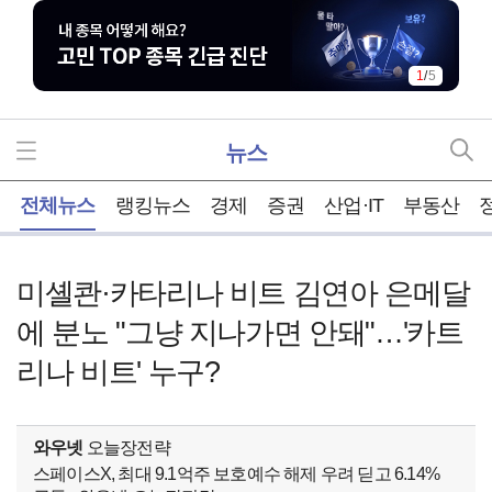
1
/
5
뉴스
홈
전체뉴스
랭킹뉴스
경제
증권
산업·IT
부동산
미셸콴·카타리나 비트 김연아 은메달
에 분노 "그냥 지나가면 안돼"…'카트
리나 비트' 누구?
와우넷
오늘장전략
스페이스X, 최대 9.1억주 보호예수 해제 우려 딛고 6.14%