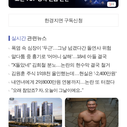
1
/
4
한경지면 구독신청
실시간
관련뉴스
폭염 속 심장이 '두근'…그냥 넘겼다간 돌연사 위험
말다툼 중 흉기로 '어머니 살해'…18세 아들 결국
"X돌았네" 김희철 분노…논란의 현수막 결국 철거
김원훈 주식 1억8천 올인했는데…현실은 '-2,400만원'
내연녀에게 2억8000만원 연봉까지…논란 또 터졌다
"오래 참았죠? 자, 오늘이 그날이에요.."