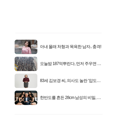
아내 몰래 처형과 목욕한 남자.. 충격!
오늘밤 187억뿌린다, 먼저 주우면 최
대1억..!
83세 김보경 씨, 의사도 놀란 ‘압도적
피지컬’
한반도를 흔든 28cm 남성의 비밀, 매
일 밤 즐거워