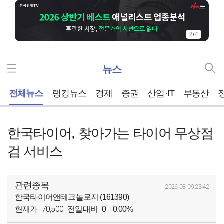
2
/
4
뉴스
홈
전체뉴스
랭킹뉴스
경제
증권
산업·IT
부동산
한국타이어, 찾아가는 타이어 무상점
검 서비스
관련종목
2026-08-09 23:42
한국타이어앤테크놀로지 (161390)
70,500
현재가
전일대비
0
0.00%