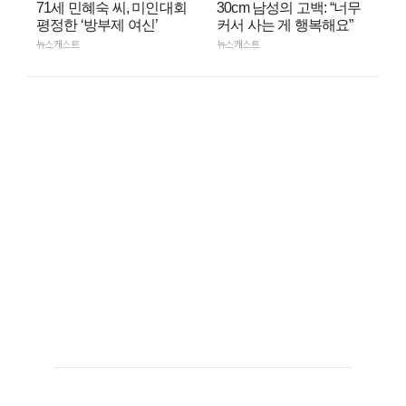
71세 민혜숙 씨, 미인대회
30cm 남성의 고백: “너무
평정한 ‘방부제 여신’
커서 사는 게 행복해요”
뉴스캐스트
뉴스캐스트