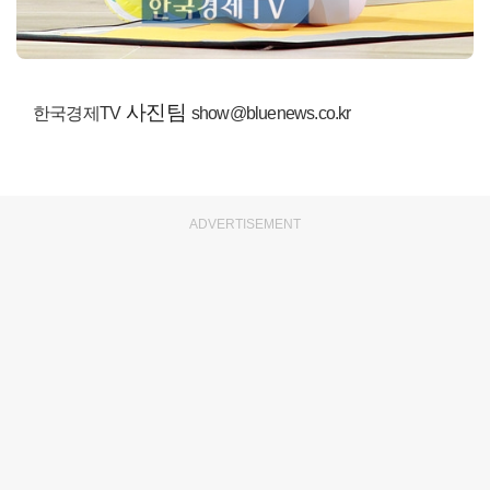
사진팀
한국경제TV
show@bluenews.co.kr
ADVERTISEMENT