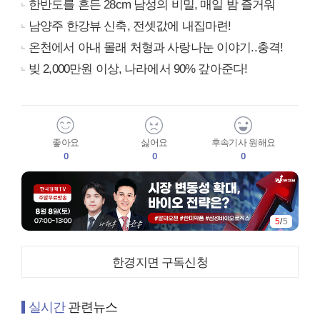
한반도를 흔든 28cm 남성의 비밀, 매일 밤 즐거워
남양주 한강뷰 신축, 전셋값에 내집마련!
온천에서 아내 몰래 처형과 사랑나눈 이야기..충격!
빚 2,000만원 이상, 나라에서 90% 갚아준다!
좋아요
싫어요
후속기사 원해요
0
0
0
5
/
5
한경지면 구독신청
실시간
관련뉴스