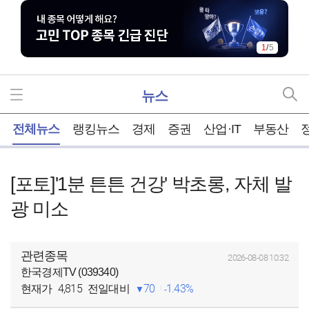
1
/
5
뉴스
홈
전체뉴스
랭킹뉴스
경제
증권
산업·IT
부동산
[포토]'1분 튼튼 건강' 박초롱, 자체 발
광 미소
관련종목
2026-08-08 10:32
한국경제TV (039340)
4,815
70
1.43%
현재가
전일대비