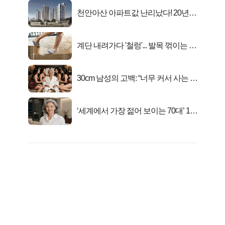
천안아산 아파트값 난리났다! 20년
전 분양가..
계단 내려가다 '철렁'... 발목 꺾이는 이
유
30cm 남성의 고백: “너무 커서 사는 게
행복해요”
‘세계에서 가장 젊어 보이는 70대’ 1위
선정…