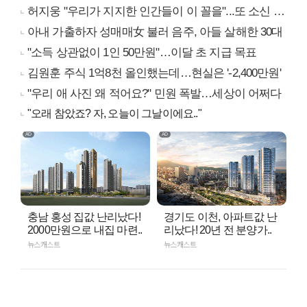
허지웅 "우리가 지지한 인간들이 이 꼴을"...또 소신 발언
아내 가출하자 성매매女 불러 음주, 아들 살해한 30대
"소득 상관없이 1인 50만원"…이달 초 지급 목표
김원훈 주식 1억8천 올인했는데…현실은 '-2,400만원'
"우리 애 사진 왜 적어요?" 민원 폭발…세상이 어쩌다
"오래 참았죠? 자, 오늘이 그날이에요.."
충남 홍성 집값 난리났다!
경기도 이천, 아파트값 난
2000만원으로 내집 마련..
리났다! 20년 전 분양가..
뉴스캐스트
뉴스캐스트