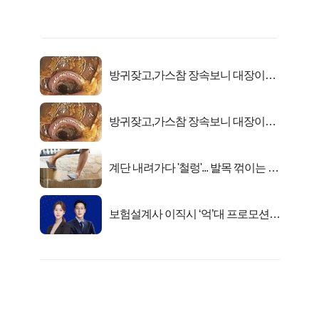
방귀잦고,가스참 장속보니 대장이아
니라..
방귀잦고,가스참 장속보니 대장이아
니라..
계단 내려가다 '철렁'... 발목 꺾이는 이
유
보험설계사 이직시 ‘억’대 프로모션!
키움에셋!