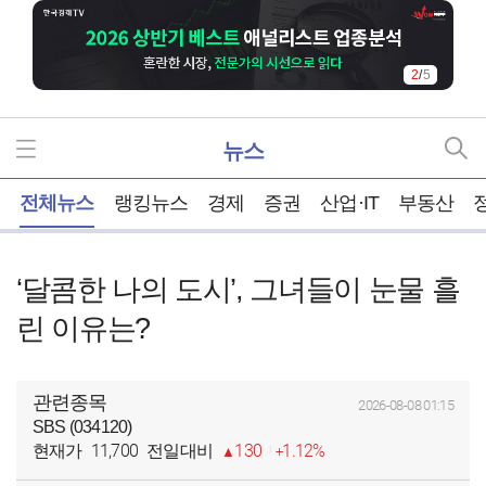
2
/
5
뉴스
홈
전체뉴스
랭킹뉴스
경제
증권
산업·IT
부동산
‘달콤한 나의 도시’, 그녀들이 눈물 흘
린 이유는?
관련종목
2026-08-08 01:15
SBS (034120)
11,700
130
1.12%
현재가
전일대비