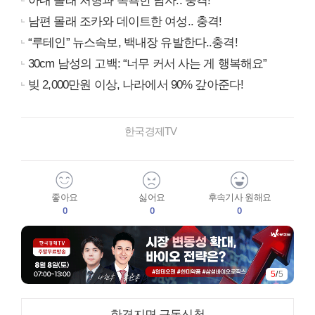
아내 몰래 처형과 목욕한 남자.. 충격!
남편 몰래 조카와 데이트한 여성.. 충격!
“루테인” 뉴스속보, 백내장 유발한다..충격!
30cm 남성의 고백: “너무 커서 사는 게 행복해요”
빚 2,000만원 이상, 나라에서 90% 갚아준다!
한국경제TV
좋아요
싫어요
후속기사 원해요
0
0
0
5
/
5
한경지면 구독신청