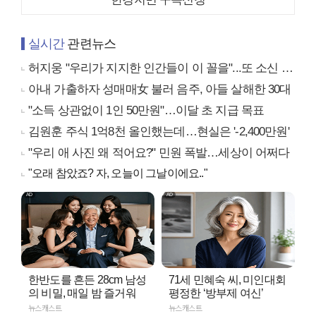
실시간
관련뉴스
허지웅 "우리가 지지한 인간들이 이 꼴을"...또 소신 발언
아내 가출하자 성매매女 불러 음주, 아들 살해한 30대
"소득 상관없이 1인 50만원"…이달 초 지급 목표
김원훈 주식 1억8천 올인했는데…현실은 '-2,400만원'
"우리 애 사진 왜 적어요?" 민원 폭발…세상이 어쩌다
"오래 참았죠? 자, 오늘이 그날이에요.."
한반도를 흔든 28cm 남성
71세 민혜숙 씨, 미인대회
의 비밀, 매일 밤 즐거워
평정한 ‘방부제 여신’
뉴스캐스트
뉴스캐스트