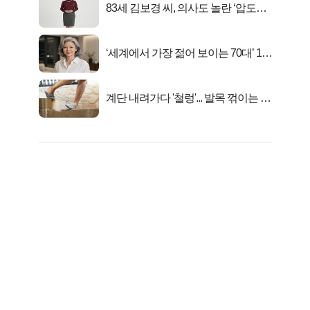
83세 김보경 씨, 의사도 놀란 ‘압도적
피지컬’
‘세계에서 가장 젊어 보이는 70대’ 1위
선정…
계단 내려가다 '철렁'... 발목 꺾이는 이
유