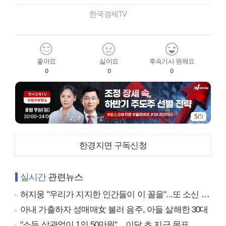
한국경제TV
좋아요
싫어요
후속기사 원해요
0
0
0
5
/
5
한경지면 구독신청
실시간
관련뉴스
허지웅 "우리가 지지한 인간들이 이 꼴을"...또 소신 발언
아내 가출하자 성매매女 불러 음주, 아들 살해한 30대
"소득 상관없이 1인 50만원"…이달 초 지급 목표