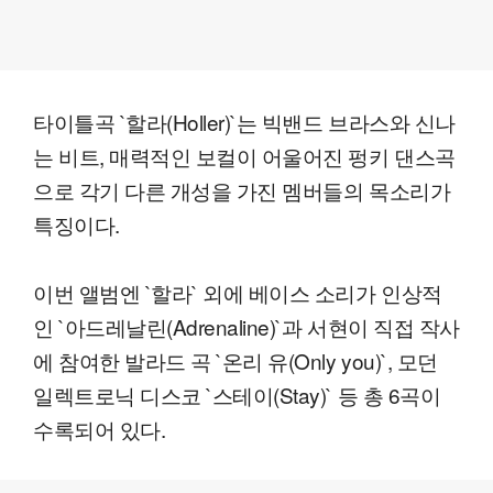
타이틀곡 `할라(Holler)`는 빅밴드 브라스와 신나
는 비트, 매력적인 보컬이 어울어진 펑키 댄스곡
으로 각기 다른 개성을 가진 멤버들의 목소리가
특징이다.
이번 앨범엔 `할라` 외에 베이스 소리가 인상적
인 `아드레날린(Adrenaline)`과 서현이 직접 작사
에 참여한 발라드 곡 `온리 유(Only you)`, 모던
일렉트로닉 디스코 `스테이(Stay)` 등 총 6곡이
수록되어 있다.