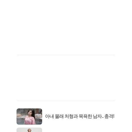
아내 몰래 처형과 목욕한 남자.. 충격!