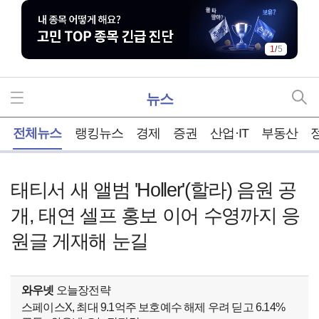
1
/
5
뉴스
홈
전체뉴스
랭킹뉴스
경제
증권
산업·IT
부동산
태티서 새 앨범 'Holler'(할라) 음원 공
개, 태연 셀프 홍보 이어 수영까지 응
원글 게재해 눈길
와우넷
오늘장전략
스페이스X, 최대 9.1억주 보호예수 해제 우려 딛고 6.14%