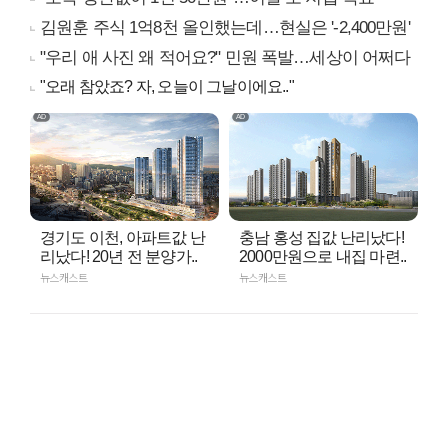
김원훈 주식 1억8천 올인했는데…현실은 '-2,400만원'
"우리 애 사진 왜 적어요?" 민원 폭발…세상이 어쩌다
"오래 참았죠? 자, 오늘이 그날이에요.."
경기도 이천, 아파트값 난
충남 홍성 집값 난리났다!
리났다! 20년 전 분양가..
2000만원으로 내집 마련..
뉴스캐스트
뉴스캐스트