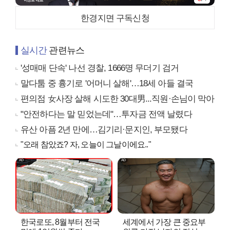
한경지면 구독신청
실시간
관련뉴스
'성매매 단속' 나선 경찰, 1666명 무더기 검거
말다툼 중 흉기로 '어머니 살해'…18세 아들 결국
편의점 女사장 살해 시도한 30대男...직원·손님이 막아
"안전하다는 말 믿었는데"…투자금 전액 날렸다
유산 아픔 2년 만에…김기리·문지인, 부모됐다
"오래 참았죠? 자, 오늘이 그날이에요.."
한국로또, 8월부터 전국
세계에서 가장 큰 중요부