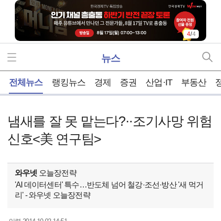
4
/
4
뉴스
홈
전체뉴스
랭킹뉴스
경제
증권
산업·IT
부동산
냄새를 잘 못 맡는다?··조기사망 위험
신호<美 연구팀>
와우넷
오늘장전략
'AI 데이터센터' 특수…반도체 넘어 철강·조선·방산 '새 먹거
리' - 와우넷 오늘장전략