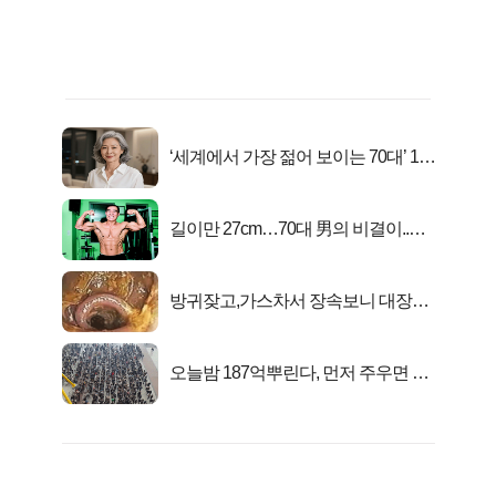
‘세계에서 가장 젊어 보이는 70대’ 1위
선정…
길이만 27cm…70대 男의 비결이..충
격!
방귀잦고,가스차서 장속보니 대장이
아니고..
오늘밤 187억뿌린다, 먼저 주우면 최
대1억..!