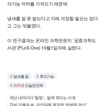
각기능 저하를 가져오기 때문에
냄새를 잘 못 맡는다고 지레 걱정할 필요는 없다
고 그는 덧붙였다.
이 연구결과는 온라인 과학전문지 `공중과학도
서관`(PLoS One) 10월1일자에 실렸다.
냄새를 잘
후각기능
와우넷
오늘장전략
계단 내려가다 '철렁'... 발목 꺾이는 이유
71세 민혜숙 씨, 미인대회 평정한 ‘방부제 여신’