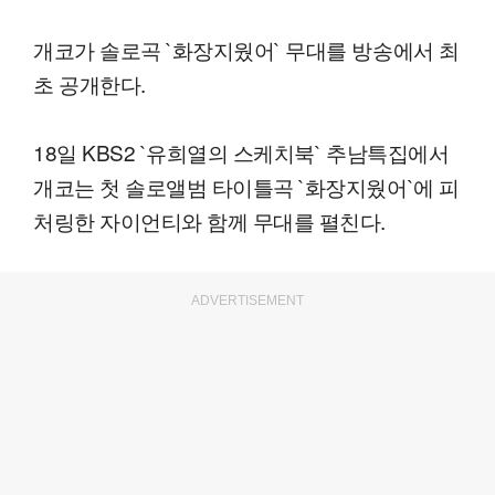
개코가 솔로곡 `화장지웠어` 무대를 방송에서 최
초 공개한다.
18일 KBS2 `유희열의 스케치북` 추남특집에서
개코는 첫 솔로앨범 타이틀곡 `화장지웠어`에 피
처링한 자이언티와 함께 무대를 펼친다.
ADVERTISEMENT