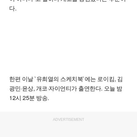
다.
한편 이날 `유희열의 스케치북`에는 로이킴, 김
광민·윤상, 개코·자이언티가 출연한다. 오늘 밤
12시 25분 방송.
ADVERTISEMENT