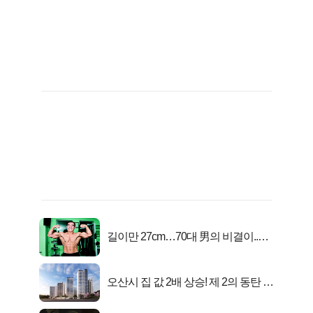
길이만 27cm…70대 男의 비결이..충
격!
오산시 집 값 2배 상승! 제 2의 동탄 신
화..