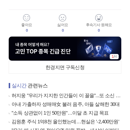
좋아요
싫어요
후속기사 원해요
0
0
0
1
/
4
한경지면 구독신청
실시간
관련뉴스
허지웅 "우리가 지지한 인간들이 이 꼴을"...또 소신 발언
아내 가출하자 성매매女 불러 음주, 아들 살해한 30대
"소득 상관없이 1인 50만원"…이달 초 지급 목표
김원훈 주식 1억8천 올인했는데…현실은 '-2,400만원'