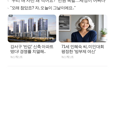
"우리 애 사진 왜 적어요?" 민원 폭발…세상이 어쩌다
"오래 참았죠? 자, 오늘이 그날이에요.."
강서구 ‘반값’ 신축 아파트
71세 민혜숙 씨, 미인대회
떴다! 경쟁률 치열해..
평정한 ‘방부제 여신’
뉴스캐스트
뉴스캐스트