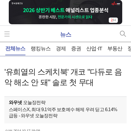
2
/
4
뉴스
홈
전체뉴스
랭킹뉴스
경제
증권
산업·IT
부동산
'유희열의 스케치북' 개코 "다듀로 음
악 해소 안 돼" 솔로 첫 무대
와우넷
오늘장전략
스페이스X, 최대 9.1억주 보호예수 해제 우려 딛고 6.14%
급등 - 와우넷 오늘장전략