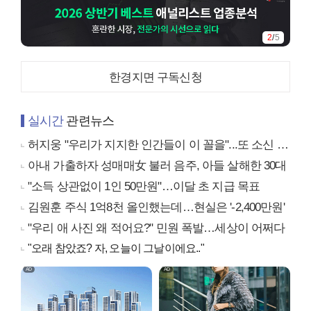
3
/
5
한경지면 구독신청
실시간
관련뉴스
허지웅 "우리가 지지한 인간들이 이 꼴을"...또 소신 발언
아내 가출하자 성매매女 불러 음주, 아들 살해한 30대
"소득 상관없이 1인 50만원"…이달 초 지급 목표
김원훈 주식 1억8천 올인했는데…현실은 '-2,400만원'
"우리 애 사진 왜 적어요?" 민원 폭발…세상이 어쩌다
"오래 참았죠? 자, 오늘이 그날이에요.."