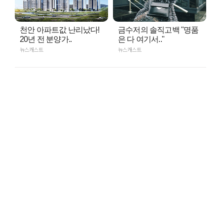
천안 아파트값 난리났다!
금수저의 솔직고백 "명품
20년 전 분양가..
은 다 여기서.."
뉴스캐스트
뉴스캐스트