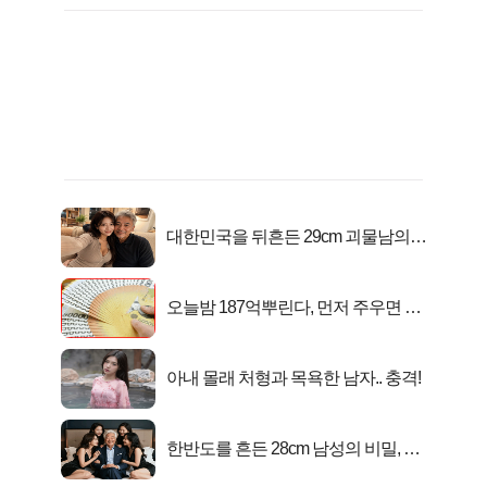
대한민국을 뒤흔든 29cm 괴물남의
진실
오늘밤 187억뿌린다, 먼저 주우면 최
대1억..!
아내 몰래 처형과 목욕한 남자.. 충격!
한반도를 흔든 28cm 남성의 비밀, 매
일 밤 즐거워