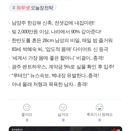
와우넷
오늘장전략
남양주 한강뷰 신축, 전셋값에 내집마련!
빚 2,000만원 이상, 나라에서 90% 갚아준다!
한반도를 흔든 28cm 남성의 비밀, 매일 밤 즐거워
83세 박혜숙 씨, ‘압도적 몸매’ 다이어트 신 등극
‘세계서 가장 몸매 좋은 할머니’ 비결이..충격!
광주 펜트하우스, 계약금 5%로 실물 확인 후 입주!
“루테인” 뉴스속보, 백내장 유발한다..충격!
아내 몰래 처형과 목욕한 남자.. 충격!
좋아요
싫어요
후속기사 원해요
0
0
0