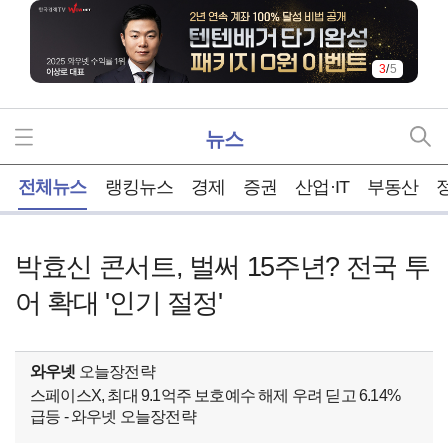
4
/
5
뉴스
홈
전체뉴스
랭킹뉴스
경제
증권
산업·IT
부동산
박효신 콘서트, 벌써 15주년? 전국 투
어 확대 '인기 절정'
와우넷
오늘장전략
스페이스X, 최대 9.1억주 보호예수 해제 우려 딛고 6.14%
급등 - 와우넷 오늘장전략