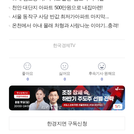
천안 대단지 아파트 500만원으로 내집마련!
서울 동작구 사당 반값 최저가아파트 마지막...
온천에서 아내 몰래 처형과 사랑나눈 이야기..충격!
한국경제TV
좋아요
싫어요
후속기사 원해요
0
0
0
5
/
5
한경지면 구독신청