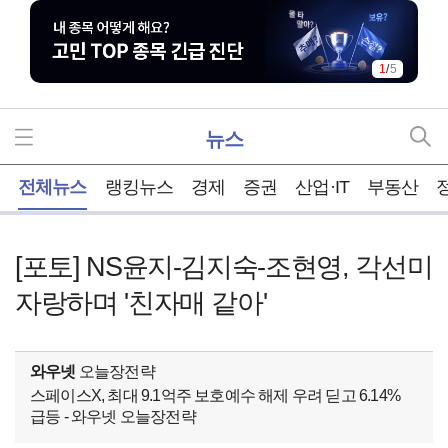
1
/
5
뉴스
홈
전체뉴스
랭킹뉴스
경제
증권
산업·IT
부동산
[포토] NS윤지-김지숙-조현영, 각선미
자랑하며 '친자매 같아'
와우넷
오늘장전략
스페이스X, 최대 9.1억주 보호예수 해제 우려 딛고 6.14%
급등 - 와우넷 오늘장전략