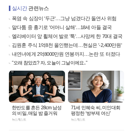
실시간
관련뉴스
폭염 속 심장이 '두근'…그냥 넘겼다간 돌연사 위험
말다툼 중 흉기로 '어머니 살해'…18세 아들 결국
엘리베이터 앞 휠체어 발로 '툭'…사망케 한 70대 결국
김원훈 주식 1억8천 올인했는데…현실은 '-2,400만원'
내연녀에게 2억8000만원 연봉까지…논란 또 터졌다
"오래 참았죠? 자, 오늘이 그날이에요.."
한반도를 흔든 28cm 남성
71세 민혜숙 씨, 미인대회
의 비밀, 매일 밤 즐거워
평정한 ‘방부제 여신’
뉴스캐스트
뉴스캐스트