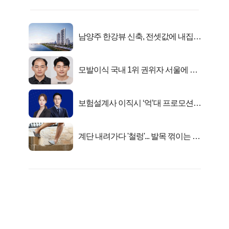
남양주 한강뷰 신축, 전셋값에 내집마
련!
모발이식 국내 1위 권위자 서울에 있
었다..
보험설계사 이직시 ‘억’대 프로모션!
키움에셋!
계단 내려가다 '철렁'... 발목 꺾이는 이
유