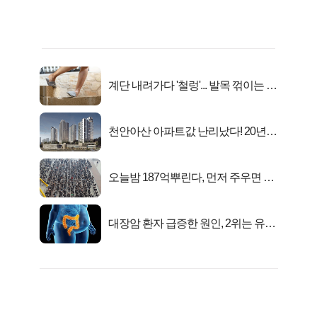
계단 내려가다 '철렁'... 발목 꺾이는 이
유
천안아산 아파트값 난리났다! 20년
전 분양가..
오늘밤 187억뿌린다, 먼저 주우면 최
대1억..!
대장암 환자 급증한 원인, 2위는 유산
균 1위는OO..