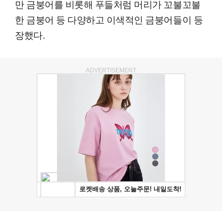
만 금붕어를 비롯해 푸들처럼 머리가 꼬불꼬불
한 금붕어 등 다양하고 이색적인 금붕어들이 등
장했다.
ADVERTISEMENT