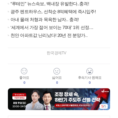
“루테인” 뉴스속보, 백내장 유발한다..충격!
광주 펜트하우스, 선착순 8억혜택에 즉시입주!
아내 몰래 처형과 목욕한 남자.. 충격!
‘세계에서 가장 젊어 보이는 70대’ 1위 선정…
천안 아파트값 난리났다! 20년 전 분양가..
한국경제TV
좋아요
싫어요
후속기사 원해요
0
0
0
5
/
5