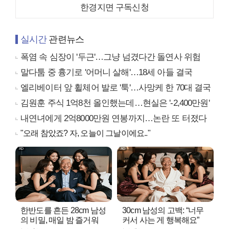
한경지면 구독신청
실시간
관련뉴스
폭염 속 심장이 '두근'…그냥 넘겼다간 돌연사 위험
말다툼 중 흉기로 '어머니 살해'…18세 아들 결국
엘리베이터 앞 휠체어 발로 '툭'…사망케 한 70대 결국
김원훈 주식 1억8천 올인했는데…현실은 '-2,400만원'
내연녀에게 2억8000만원 연봉까지…논란 또 터졌다
"오래 참았죠? 자, 오늘이 그날이에요.."
한반도를 흔든 28cm 남성
30cm 남성의 고백: “너무
의 비밀, 매일 밤 즐거워
커서 사는 게 행복해요”