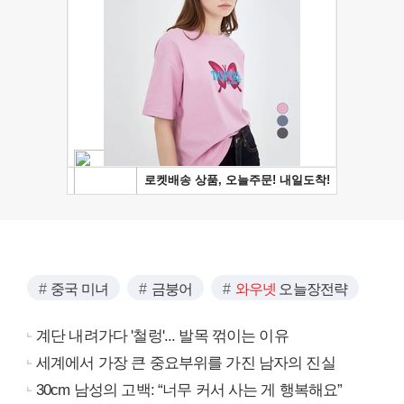
중국 미녀
금붕어
와우넷
오늘장전략
계단 내려가다 '철렁'... 발목 꺾이는 이유
세계에서 가장 큰 중요부위를 가진 남자의 진실
30cm 남성의 고백: “너무 커서 사는 게 행복해요”