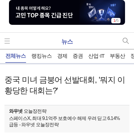
1
/
5
뉴스
홈
전체뉴스
랭킹뉴스
경제
증권
산업·IT
부동산
중국 미녀 금붕어 선발대회, '뭐지 이
황당한 대회는?'
와우넷
오늘장전략
스페이스X, 최대 9.1억주 보호예수 해제 우려 딛고 6.14%
급등 - 와우넷 오늘장전략