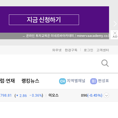
→ 온라인 투자교육은 미네르바아카데미 / minervaacademy.co.kr
비트코인
91,648,000
(
-0.21%
)
와우넷
한경구독
로그인
고객센터
이더리움
2,708,000
(
-0.22%
)
리플
1,460
(
-1.81%
)
럼·연재
랭킹뉴스
지역별채널
편성표
비트코인 캐시
303,100
(
0.26%
)
798.81
0.36%
)
이오스
896
(
-0.45%
)
(
2.86
비트코인 골드
1,313
(
-763.82%
)
넷
주식창