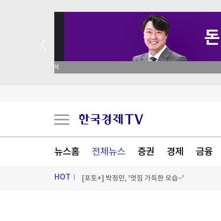
 애널리스트 업종 분석
中 피지컬 AI '드림팀' 뜬다…딥시크, 유니트리에 3
서울 온열질환자 어제만 43명 발생…5월 중순부터
폭염·전쟁에 다시 뛰는 세계 식량가격…3년반 만
뉴스홈
전체뉴스
증권
경제
금융
[속보] 美 '고용 쇼크'…7월 예상 밖 2만3천명 감
HOT
[포토+] 박정민, '멋짐 가득한 모습~'
"나야, '흑백요리사' 시즌3"
ON AIR
뉴스
[온에어] 한경 글로벌마켓