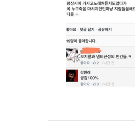
[할인50%] 한·미 투자 올인원 클래스
해외증시