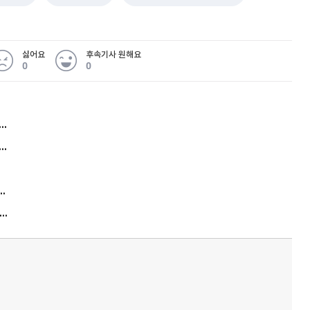
싫어요
후속기사 원해요
0
0
허지웅 "우리가 지지한 인간들이 이 꼴을"...또 소신 발언
아내 가출하자 성매매女 불러 음주, 아들 살해한 30대
김원훈 주식 1억8천 올인했는데…현실은 '-2,400만원'
"우리 애 사진 왜 적어요?" 민원 폭발…세상이 어쩌다