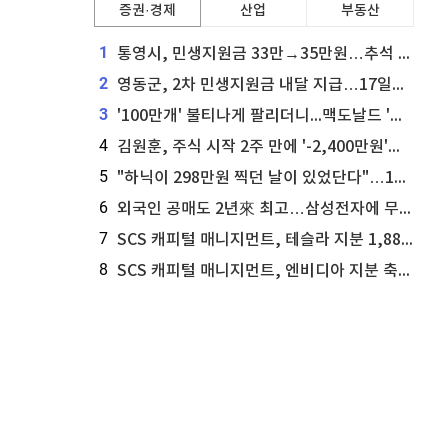
증권·경제
산업
부동산
1
통영시, 민생지원금 33만→35만원…추석 전 푼다
2
영동군, 2차 민생지원금 내달 지급…17일부터 신청 접수
3
'100만개' 불티나게 팔리더니...맥도날드 '충주찰옥수수버거' 돌연 판매 종료
4
김원훈, 주식 시작 2주 만에 '-2,400만원'…"차 한 대 값 날렸다"
5
"하닉이 298만원 찍던 날이 있었단다"…100만 클릭 '전래동화' 정체
6
외국인 공매도 2년來 최고…삼성전자에 무슨일이 [B급기자의 B급리포트]
7
SCS 캐피털 매니지먼트, 테슬라 지분 1,889주 추가 매수
8
SCS 캐피털 매니지먼트, 엔비디아 지분 축소...8,590주 매도