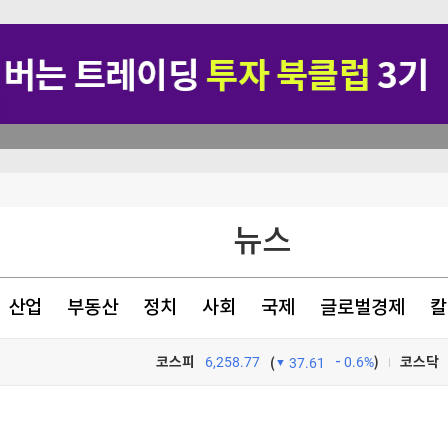
00억 베팅 [분석+]
뉴스
 누적 348명
에 최고
산업
부동산
정치
사회
국제
글로벌경제
칼
소
코스피
6,258.77
0.6%
)
코스닥
(
37.61
TV프로그램
와우