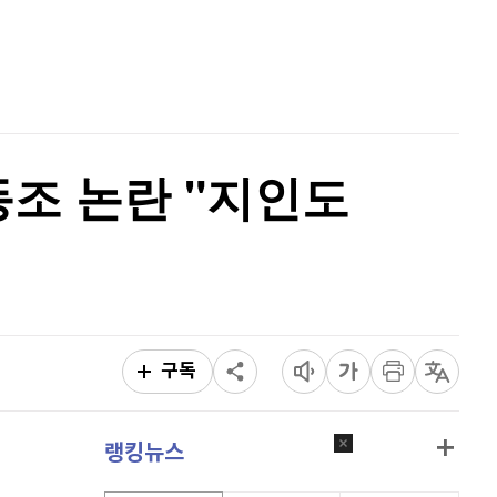
퀀텀
914
(
-0.66%
)
홈
AI추천
이더리움 클래식
9,155
(
0.6%
)
품
마켓이슈
특징주
이벤트
비트코인
91,648,000
(
-0.21%
)
동조 논란 "지인도
구독
랭킹뉴스