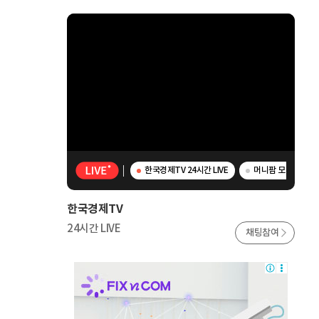
한국경제TV 24시간 LIVE
머니팜 모닝라이브 
한국경제TV
24시간 LIVE
채팅참여