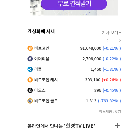
가상화폐 시세
기사 보기 +
914
(
-0.66%
)
비트코인
91,648,000
(
-0.21%
)
,155
(
0.60%
)
이더리움
2,708,000
(
-0.22%
)
리플
1,460
(
-1.81%
)
비트코인 캐시
303,100
(
0.26%
)
이오스
896
(
-0.45%
)
비트코인 골드
1,313
(
-763.82%
)
정보제공 : 빗썸
'한경TV LIVE'
온라인에서 만나는