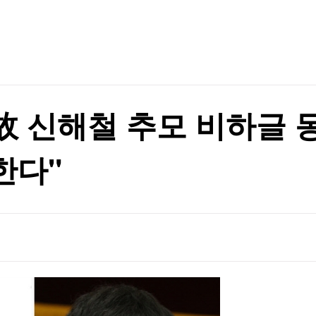
TV홈
무료방송
전체뉴스
00억 베팅 [분석+]
증권
파트너스
경제
종목핫라인
추천 상
산업
00억 베팅 [분석+]
경제
오늘의 
정치
생활경제
수익후기
국제
기업·CEO
이벤트
칼럼·연재
 故 신해철 추모 비하글 
특집방송
전체 프로그램
한다"
채널/편성
지역별채널
)
편성표