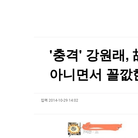
한국경제TV
뉴스홈
中 피지컬 AI '드림팀' 뜬다…딥시크, 유니트리에 3
머니팜 모닝라이브
증권
굿모닝 작전
금융
中 피지컬 AI '드림팀' 뜬다…딥시크, 유니트리에 3
오늘장 뭐사지?
부동산
[오후5시] 뉴스플러스
사회
온로드 (ON ROAD) 인사이트
글로벌경제
'충격' 강원래,
랭킹뉴스
아니면서 꼴깞
미네르바아카데미
증권 데이터
입력
2014-10-29 14:02
스페셜강의
특징주 뉴스
투자/재테크
매매신호 (랭킹100
부동산/세무
투자분석
산업
국내증시
[모집-3기-] 돈버는 트레이딩 투자 북클럽
환율