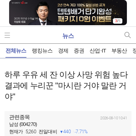
3
/
5
뉴스
홈
전체뉴스
랭킹뉴스
경제
증권
산업·IT
부동산
하루 우유 세 잔 이상 사망 위험 높다
결과에 누리꾼 "마시란 거야 말란 거
야"
관련종목
2026-08-10 10:41
남성 (004270)
5,260
440
7.71%
현재가
전일대비