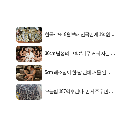
한국로또, 8월부터 전국민에 1억원씩
준다
30cm 남성의 고백: “너무 커서 사는 게
행복해요”
5cm 왜소남이 한 달 만에 거물 된 사
연
오늘밤 187억뿌린다, 먼저 주우면 최
대1억..!