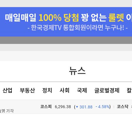
1명 기각
혹
리 난 까닭
뉴스
산업
부동산
정치
사회
국제
글로벌경제
칼
1명 기각
코스피
6,296.38
4.58%
)
코스닥
(
301.88
1명 기각
TV프로그램
와우