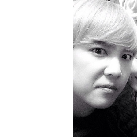
[할인50%] 한·미 투자 올인원 클래스
해외증시