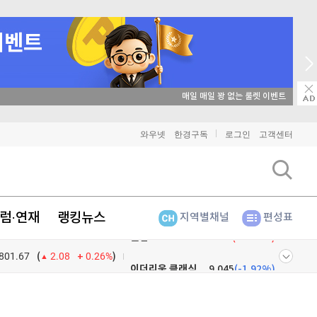
비트코인
91,448,000
(
-0.24%
)
이더리움
2,696,000
(
1.05%
)
→ 온라인 투자교육은 미네르바아카데미 / minervaacademy.co.kr
리플
1,486
(
-1.92%
)
비트코인 캐시
300,000
(
-1.42%
)
와우넷
한경구독
로그인
고객센터
이오스
896
(
-0.45%
)
비트코인 골드
1,313
(
-763.82%
)
럼·연재
랭킹뉴스
지역별채널
편성표
퀀텀
923
(
1.21%
)
801.67
0.26%
)
이더리움 클래식
9,045
(
-1.92%
)
(
2.08
비트코인
91,448,000
(
-0.24%
)
넷
주식창