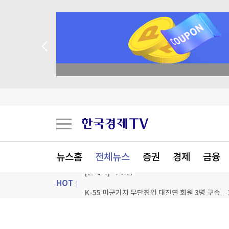
K-55 미군기지 무단침입 대진연 회원 3명 구속…
축구협회, 과거 외국인 심판 10여명에 성 접대 의
 꽝 없는 룰렛 이벤트
국고채 입찰 담합, 15조 과징금 맞나
15조 과징금 쇼크…'의무감이 독 됐다' 금융권 난
[포토+] 박정민, '멋짐 가득한 모습~'
"나야, '흑백요리사' 시즌3"
뉴스홈
전체뉴스
증권
경제
금융
[온에어] 더 워룸
HOT
K-55 미군기지 무단침입 대진연 회원 3명 구속…
K-55 미군기지 무단침입 대진연 회원 3명 구속…
ON AIR
뉴스