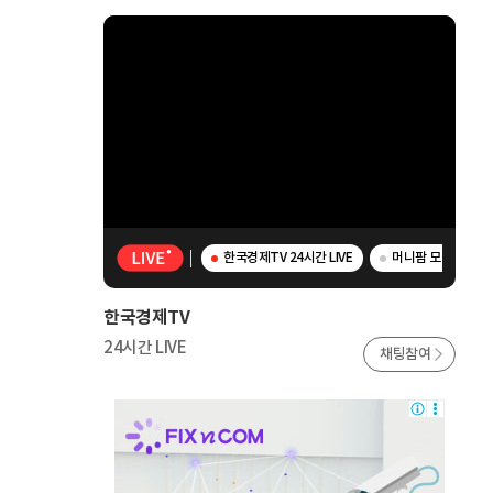
한국경제TV 24시간 LIVE
머니팜 모닝라이브 -
한국경제TV
24시간 LIVE
채팅참여