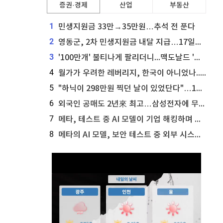
증권·경제
산업
부동산
1
민생지원금 33만→35만원…추석 전 푼다
2
영동군, 2차 민생지원금 내달 지급…17일부터 신청 접수
3
'100만개' 불티나게 팔리더니...맥도날드 '충주찰옥수수버거' 돌연 판매 종료
4
월가가 우려한 레버리지, 한국이 아니었나...'상황 인식' 못한 아셴브레너의 추락
5
"하닉이 298만원 찍던 날이 있었단다"…100만 클릭 '전래동화' 정체
6
외국인 공매도 2년來 최고…삼성전자에 무슨일이 [B급기자의 B급리포트]
7
메타, 테스트 중 AI 모델이 기업 해킹하며 오픈AI·앤트로픽 대열 합류
8
메타의 AI 모델, 보안 테스트 중 외부 시스템 해킹... 메타 주가 타격 받을까