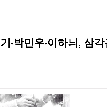
TV홈
무료방송
전체뉴스
증권
파트너스
경제
종목핫라인
추천 상
산업
경제
오늘의 
정치
생활경제
수익후기
국제
기업·CEO
이벤트
칼럼·연재
홍기·박민우·이하늬, 삼
특집방송
전체 프로그램
채널/편성
지역별채널
)
편성표