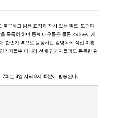
불구하고 밝은 표정과 재치 있는 말로 ‘모던파
할을 톡톡히 하며 동료 배우들은 물론 스태프에게
. 한인기 역으로 등장하는 김병옥이 직접 이홍
퀀텀
 연기자들뿐 아니라 선배 연기자들과도 돈독한 관
이더리움 클래식
9
 7회는 8일 저녁 8시 45분에 방송된다.