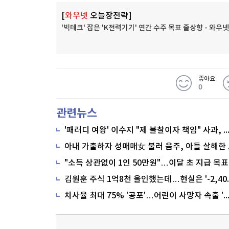
[
와우넷
오늘장전략]
'빅테크' 잡은 'K전력기기' 연간 수주 목표 줄상향 - 와
좋아요
0
관련뉴스
'패러디 여왕' 이수지 "제 불찰이자 책임" 사과,
"소득 상관없이 1인 50만원"…이달 초 지급 목표
치사율 최대 75% '공포'…어린이 사망자 속출 