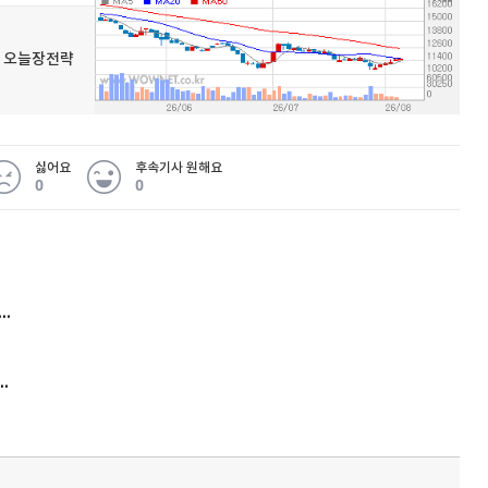
우넷 오늘장전략
싫어요
후속기사 원해요
0
0
 무슨 일
아내 가출하자 성매매女 불러 음주, 아들 살해한 30대
김원훈 주식 1억8천 올인했는데…현실은 '-2,400만원'
'비상'