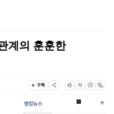
홈
AI추천
품
마켓이슈
특징주
이벤트
각관계의 훈훈한
구독
랭킹뉴스