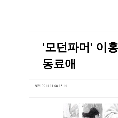
한국경제TV
뉴스홈
머니팜 모닝라이브
증권
굿모닝 작전
금융
오늘장 뭐사지?
부동산
[오후5시] 뉴스플러스
사회
온로드 (ON ROAD) 인사이트
글로벌경제
'모던파머' 이
랭킹뉴스
동료애
미네르바아카데미
증권 데이터
입력
2014-11-08 15:14
스페셜강의
특징주 뉴스
투자/재테크
매매신호 (랭킹100
부동산/세무
투자분석
산업
국내증시
[모집-3기-] 돈버는 트레이딩 투자 북클럽
환율