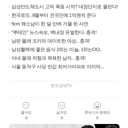
삼성반도체도시 고덕 폭등 시작? 대장단지로 몰린다!
한국로또, 8월부터 전국민에 1억원씩 준다
5cm 왜소남이 한 달 만에 거물 된 사연
“루테인” 뉴스속보, 백내장 유발한다..충격!
남편 몰래 조카와 데이트한 여성.. 충격!
남성활력에 좋은 음식 2위는 마늘, 1위는OO..
아내 몰래 처형과 목욕한 남자.. 충격!
서울 동작구 사당 반값 최저가아파트 마지막...
한국경제TV
좋아요
싫어요
후속기사 원해요
0
0
0