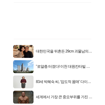
대한민국을 뒤흔든 29cm 괴물남의
진실
"로얄층 터졌다! 이천 대원칸타빌 잔
여세대 긴급 공개"
83세 박혜숙 씨, ‘압도적 몸매’ 다이어
트 신 등극
세계에서 가장 큰 중요부위를 가진 남
자의 진실