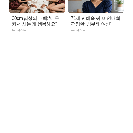
30cm 남성의 고백: “너무
71세 민혜숙 씨, 미인대회
커서 사는 게 행복해요”
평정한 ‘방부제 여신’
뉴스캐스트
뉴스캐스트