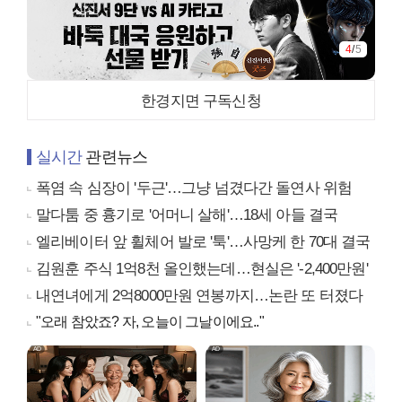
4
/
5
한경지면 구독신청
실시간
관련뉴스
폭염 속 심장이 '두근'…그냥 넘겼다간 돌연사 위험
말다툼 중 흉기로 '어머니 살해'…18세 아들 결국
엘리베이터 앞 휠체어 발로 '툭'…사망케 한 70대 결국
김원훈 주식 1억8천 올인했는데…현실은 '-2,400만원'
내연녀에게 2억8000만원 연봉까지…논란 또 터졌다
"오래 참았죠? 자, 오늘이 그날이에요.."