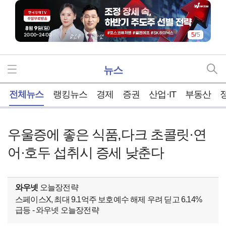
5
/
5
뉴스
홈
전체뉴스
랭킹뉴스
경제
증권
산업·IT
부동산
우울증에 좋은 식품,다크 초콜릿·연
어·호두 섭취시 증세 낮춘다
와우넷
오늘장전략
스페이스X, 최대 9.1억주 보호예수 해제 우려 딛고 6.14%
급등 - 와우넷 오늘장전략