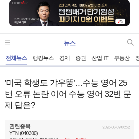
3
/
5
뉴스
홈
전체뉴스
랭킹뉴스
경제
증권
산업·IT
부동산
'미국 학생도 갸우뚱'…수능 영어 25
번 오류 논란 이어 수능 영어 32번 문
제 답은?
관련종목
2026-08-09 06:52
YTN (040300)