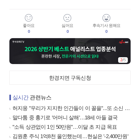
좋아요
싫어요
후속기사 원해요
0
0
0
2
/
5
한경지면 구독신청
실시간
관련뉴스
허지웅 "우리가 지지한 인간들이 이 꼴을"...또 소신 발언
말다툼 중 흉기로 '어머니 살해'…18세 아들 결국
"소득 상관없이 1인 50만원"…이달 초 지급 목표
김원훈 주식 1억8천 올인했는데…현실은 '-2,400만원'