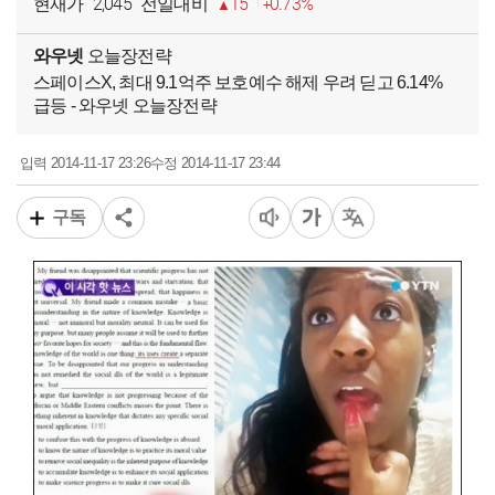
2,045
15
0.73%
현재가
전일대비
와우넷
오늘장전략
스페이스X, 최대 9.1억주 보호예수 해제 우려 딛고 6.14%
급등 - 와우넷 오늘장전략
2014-11-17 23:26
2014-11-17 23:44
입력
수정
구독