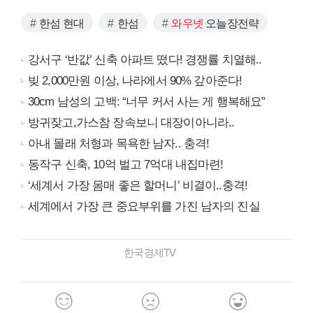
한섬 현대
한섬
와우넷
오늘장전략
강서구 ‘반값’ 신축 아파트 떴다! 경쟁률 치열해..
빚 2,000만원 이상, 나라에서 90% 갚아준다!
30cm 남성의 고백: “너무 커서 사는 게 행복해요”
방귀잦고,가스참 장속보니 대장이아니라..
아내 몰래 처형과 목욕한 남자.. 충격!
동작구 신축, 10억 벌고 7억대 내집마련!
‘세계서 가장 몸매 좋은 할머니’ 비결이..충격!
세계에서 가장 큰 중요부위를 가진 남자의 진실
한국경제TV