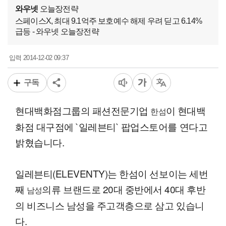
와우넷
오늘장전략
스페이스X, 최대 9.1억주 보호예수 해제 우려 딛고 6.14%
급등 - 와우넷 오늘장전략
2014-12-02 09:37
입력
구독
현대백화점그룹의 패션전문기업
이 현대백
한섬
화점 대구점에 `일레븐티` 팝업스토어를 연다고
밝혔습니다.
일레븐티(ELEVENTY)는 한섬이 선보이는 세번
째
의류 브랜드로 20대 중반에서 40대 후반
남성
의 비즈니스 남성을 주고객층으로 삼고 있습니
다.