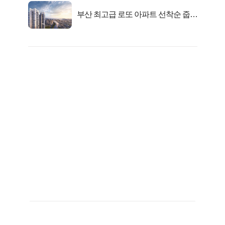
부산 최고급 로또 아파트 선착순 줍줍
떴다!