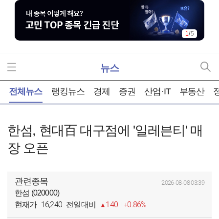
1
/
5
뉴스
홈
전체뉴스
랭킹뉴스
경제
증권
산업·IT
부동산
한섬, 현대百 대구점에 '일레븐티' 매
장 오픈
관련종목
2026-08-08 03:39
한섬 (020000)
16,240
140
0.86%
현재가
전일대비