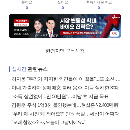
좋아요
싫어요
후속기사 원해요
0
0
0
5
/
5
한경지면 구독신청
실시간
관련뉴스
허지웅 "우리가 지지한 인간들이 이 꼴을"...또 소신 발언
아내 가출하자 성매매女 불러 음주, 아들 살해한 30대
"소득 상관없이 1인 50만원"…이달 초 지급 목표
김원훈 주식 1억8천 올인했는데…현실은 '-2,400만원'
"우리 애 사진 왜 적어요?" 민원 폭발…세상이 어쩌다
"오래 참았죠? 자, 오늘이 그날이에요.."