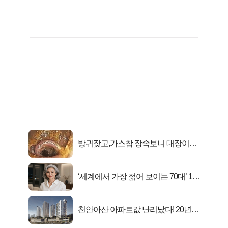
방귀잦고,가스참 장속보니 대장이아
니라..
‘세계에서 가장 젊어 보이는 70대’ 1위
선정…
천안아산 아파트값 난리났다! 20년
전 분양가..