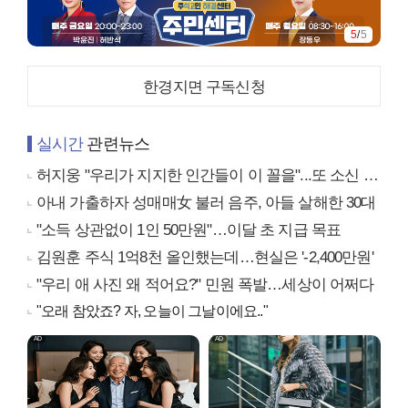
5
/
5
한경지면 구독신청
실시간
관련뉴스
허지웅 "우리가 지지한 인간들이 이 꼴을"...또 소신 발언
아내 가출하자 성매매女 불러 음주, 아들 살해한 30대
"소득 상관없이 1인 50만원"…이달 초 지급 목표
김원훈 주식 1억8천 올인했는데…현실은 '-2,400만원'
"우리 애 사진 왜 적어요?" 민원 폭발…세상이 어쩌다
"오래 참았죠? 자, 오늘이 그날이에요.."