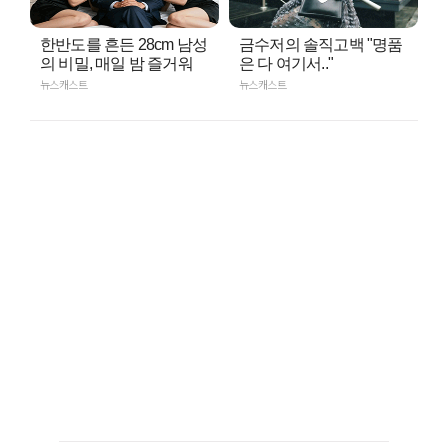
한반도를 흔든 28cm 남성
금수저의 솔직고백 "명품
의 비밀, 매일 밤 즐거워
은 다 여기서.."
뉴스캐스트
뉴스캐스트