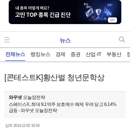
1
/
5
뉴스
홈
전체뉴스
랭킹뉴스
경제
증권
산업·IT
부동산
[콘테스트K]황산벌 청년문학상
와우넷
오늘장전략
스페이스X, 최대 9.1억주 보호예수 해제 우려 딛고 6.14%
급등 - 와우넷 오늘장전략
2014-12-02 18:56
입력