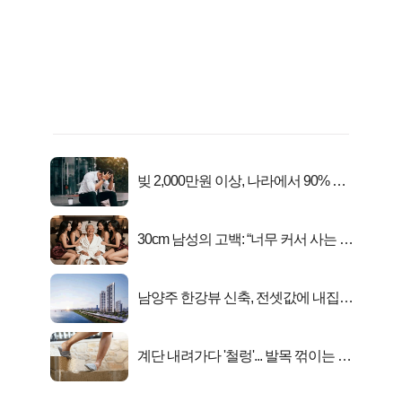
빚 2,000만원 이상, 나라에서 90% 갚
아준다!
30cm 남성의 고백: “너무 커서 사는 게
행복해요”
남양주 한강뷰 신축, 전셋값에 내집마
련!
계단 내려가다 '철렁'... 발목 꺾이는 이
유