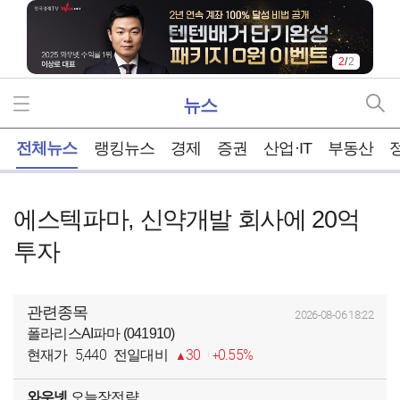
2
/
2
뉴스
홈
전체뉴스
랭킹뉴스
경제
증권
산업·IT
부동산
에스텍파마, 신약개발 회사에 20억
투자
관련종목
2026-08-06 18:22
폴라리스AI파마 (041910)
5,440
30
0.55%
현재가
전일대비
와우넷
오늘장전략