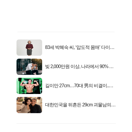
83세 박혜숙 씨, ‘압도적 몸매’ 다이어
트 신 등극
빚 2,000만원 이상, 나라에서 90% 갚
아준다!
길이만 27cm…70대 男의 비결이..충
격!
대한민국을 뒤흔든 29cm 괴물남의
진실