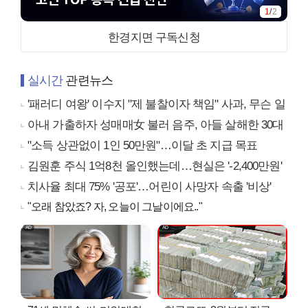
1
/
2
한경지면 구독신청
실시간
관련뉴스
'패러디 여왕' 이수지 "제 불찰이자 책임" 사과, 무슨 일
아내 가출하자 성매매女 불러 음주, 아들 살해한 30대
"소득 상관없이 1인 50만원"…이달 초 지급 목표
김원훈 주식 1억8천 올인했는데…현실은 '-2,400만원'
치사율 최대 75% '공포'…어린이 사망자 속출 '비상'
"오래 참았죠? 자, 오늘이 그날이에요.."