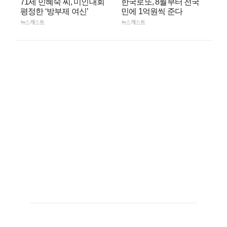
71세 민혜숙 씨, 미인대회
한국로또, 8월부터 전국
평정한 ‘방부제 여신’
민에 1억원씩 준다
뉴스캐스트
뉴스캐스트