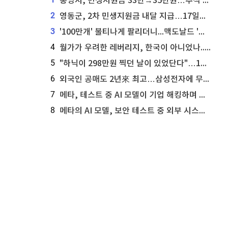
통영시, 민생지원금 33만→35만원…추석 전 푼다
2
영동군, 2차 민생지원금 내달 지급…17일부터 신청 접수
3
'100만개' 불티나게 팔리더니...맥도날드 '충주찰옥수수버거' 돌연 판매 종료
4
월가가 우려한 레버리지, 한국이 아니었나...'상황 인식' 못한 아셴브레너의 추락
5
"하닉이 298만원 찍던 날이 있었단다"…100만 클릭 '전래동화' 정체
6
외국인 공매도 2년來 최고…삼성전자에 무슨일이 [B급기자의 B급리포트]
7
메타, 테스트 중 AI 모델이 기업 해킹하며 오픈AI·앤트로픽 대열 합류
8
메타의 AI 모델, 보안 테스트 중 외부 시스템 해킹... 메타 주가 타격 받을까