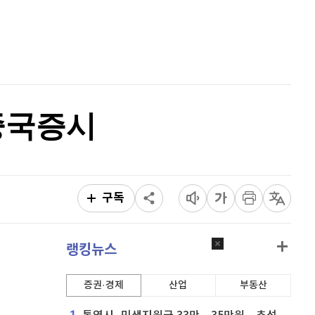
이더리움 클래식
9,040
(
-1.97%
)
홈
AI추천
비트코인
91,502,000
(
-0.18%
)
품
마켓이슈
특징주
이벤트
 중국증시
구독
랭킹뉴스
증권·경제
산업
부동산
1