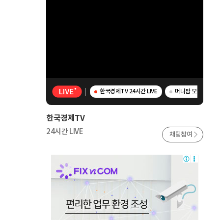
한국경제TV 24시간 LIVE
머니팜 모닝라이브 -
한국경제TV
24시간 LIVE
채팅참여