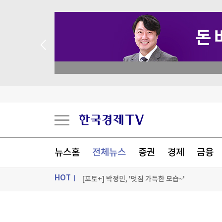
 꽝 없는 룰렛 이벤트
"청소 미흡" 항의했더니…돌아와 유품 훔쳐간 20
일본 성인물 배우, 2700만원 쾌척하자…"더러운 
산업장관 "영업이익 N% 성과급 반대…주총 의결
교통안전공단, 제주공항서 '오늘도 무사고' 현장 
뉴스홈
전체뉴스
증권
경제
금융
[포토+] 박정민, '멋짐 가득한 모습~'
HOT
"나야, '흑백요리사' 시즌3"
[온에어] 더 워룸
ON AIR
뉴스
"청소 미흡" 항의했더니…돌아와 유품 훔쳐간 20