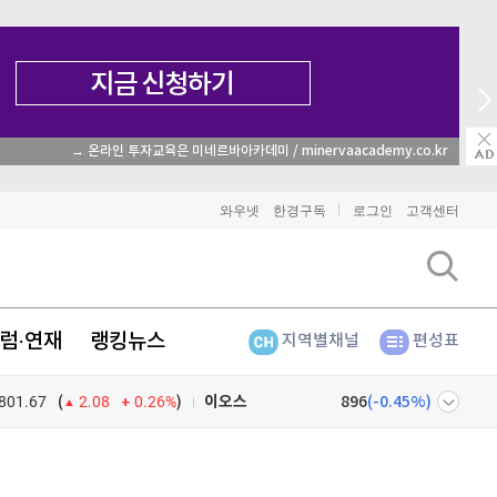
→ 온라인 투자교육은 미네르바아카데미 / minervaacademy.co.kr
비트코인
91,502,000
(
-0.18%
)
이더리움
2,698,000
(
1.12%
)
와우넷
한경구독
로그인
고객센터
리플
1,486
(
-1.92%
)
비트코인 캐시
300,100
(
-1.39%
)
럼·연재
랭킹뉴스
지역별채널
편성표
이오스
896
(
-0.45%
)
801.67
0.26%
)
비트코인 골드
1,313
(
-763.82%
)
(
2.08
퀀텀
923
(
1.21%
)
넷
주식창