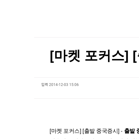
한국경제TV
뉴스홈
"청소 미흡" 항의했더니…돌아와 유품 훔쳐간 20
머니팜 모닝라이브
증권
굿모닝 작전
금융
오늘장 뭐사지?
부동산
[오후5시] 뉴스플러스
사회
온로드 (ON ROAD) 인사이트
글로벌경제
[마켓 포커스] 
랭킹뉴스
입력
2014-12-03 15:06
미네르바아카데미
증권 데이터
스페셜강의
특징주 뉴스
투자/재테크
매매신호 (랭킹100
부동산/세무
투자분석
산업
국내증시
[마켓 포커스] [출발 중국증시] -
출발 
[모집-3기-] 돈버는 트레이딩 투자 북클럽
환율