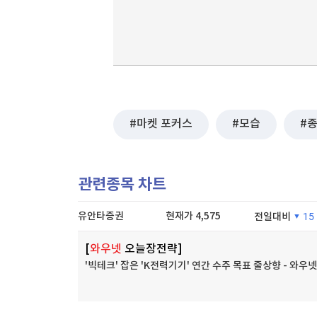
마켓 포커스
모습
관련종목 차트
유안타증권
현재가
4,575
전일대비
15
[
와우넷
오늘장전략]
'빅테크' 잡은 'K전력기기' 연간 수주 목표 줄상향 - 와