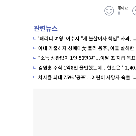
좋아요
0
관련뉴스
'패러디 여왕' 이수지 "제 불찰이자 책임" 사과,
"소득 상관없이 1인 50만원"…이달 초 지급 목표
치사율 최대 75% '공포'…어린이 사망자 속출 