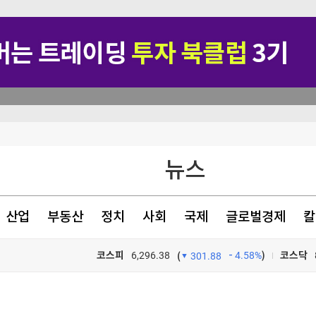
대 남성
돈" 악플 세례
뉴스
 의무화 추진"
릴레이 캠페인
산업
부동산
정치
사회
국제
글로벌경제
칼
코스피
6,296.38
4.58%
)
코스닥
(
301.88
TV프로그램
와우
대 남성