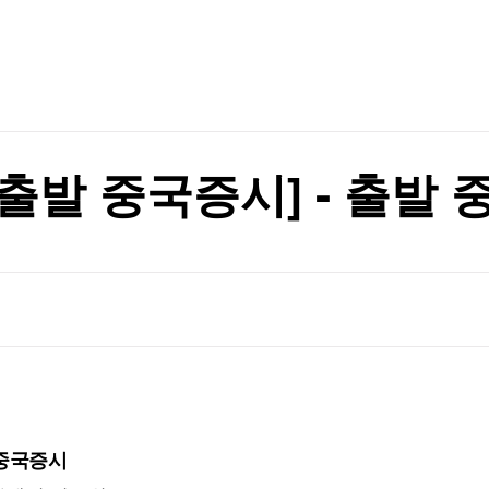
TV홈
무료방송
전체뉴스
대 남성
증권
파트너스
경제
종목핫라인
추천 상
산업
경제
오늘의 
정치
생활경제
수익후기
국제
기업·CEO
이벤트
칼럼·연재
[출발 중국증시] - 출발
특집방송
전체 프로그램
채널/편성
지역별채널
)
편성표
중국증시