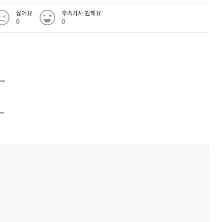
싫어요
후속기사 원해요
0
0
퀀텀
 무슨 일
이더리움 클래식
9
아내 가출하자 성매매女 불러 음주, 아들 살해한 30대
김원훈 주식 1억8천 올인했는데…현실은 '-2,400만원'
'비상'