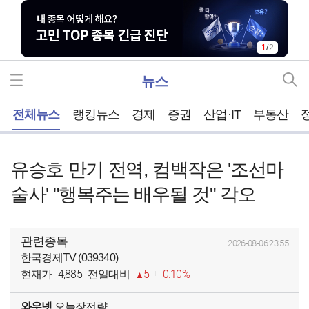
1
/
2
뉴스
홈
전체뉴스
랭킹뉴스
경제
증권
산업·IT
부동산
유승호 만기 전역, 컴백작은 '조선마
술사' "행복주는 배우될 것" 각오
관련종목
2026-08-06 23:55
한국경제TV (039340)
4,885
5
0.10%
현재가
전일대비
와우넷
오늘장전략