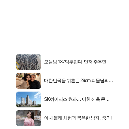
오늘밤 187억뿌린다, 먼저 주우면 최
대1억..!
대한민국을 뒤흔든 29cm 괴물남의
진실
SK하이닉스 효과… 이천 신축 문의
급증!
아내 몰래 처형과 목욕한 남자.. 충격!