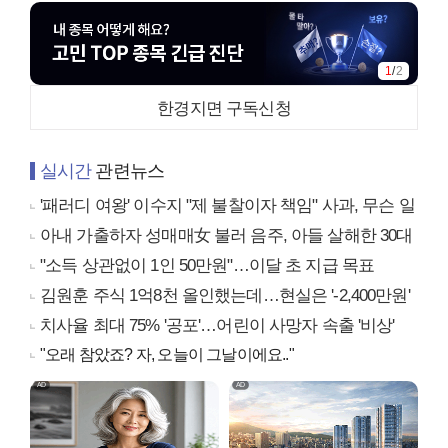
1
/
2
한경지면 구독신청
실시간
관련뉴스
'패러디 여왕' 이수지 "제 불찰이자 책임" 사과, 무슨 일
아내 가출하자 성매매女 불러 음주, 아들 살해한 30대
"소득 상관없이 1인 50만원"…이달 초 지급 목표
김원훈 주식 1억8천 올인했는데…현실은 '-2,400만원'
치사율 최대 75% '공포'…어린이 사망자 속출 '비상'
"오래 참았죠? 자, 오늘이 그날이에요.."