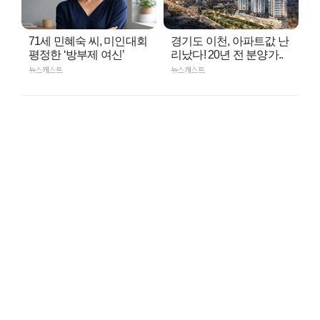
71세 민혜숙 씨, 미인대회
경기도 이천, 아파트값 난
평정한 ‘방부제 여신’
리났다! 20년 전 분양가..
뉴스캐스트
뉴스캐스트