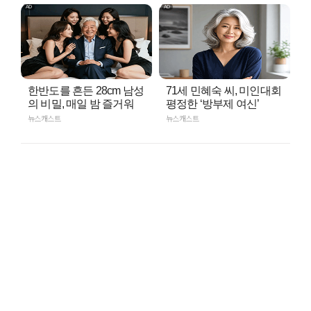
한반도를 흔든 28cm 남성
71세 민혜숙 씨, 미인대회
의 비밀, 매일 밤 즐거워
평정한 ‘방부제 여신’
뉴스캐스트
뉴스캐스트