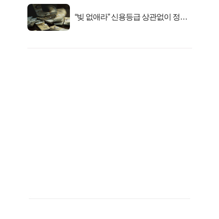
“빚 없애라” 신용등급 상관없이 정부
서 2억지원!