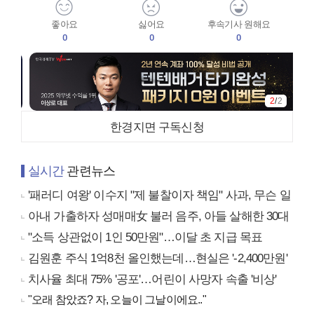
좋아요
싫어요
후속기사 원해요
0
0
0
2
/
2
한경지면 구독신청
실시간
관련뉴스
'패러디 여왕' 이수지 "제 불찰이자 책임" 사과, 무슨 일
아내 가출하자 성매매女 불러 음주, 아들 살해한 30대
"소득 상관없이 1인 50만원"…이달 초 지급 목표
김원훈 주식 1억8천 올인했는데…현실은 '-2,400만원'
치사율 최대 75% '공포'…어린이 사망자 속출 '비상'
"오래 참았죠? 자, 오늘이 그날이에요.."