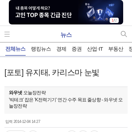
1
/
2
뉴스
홈
전체뉴스
랭킹뉴스
경제
증권
산업·IT
부동산
[포토] 유지태, 카리스마 눈빛
와우넷
오늘장전략
'빅테크' 잡은 'K전력기기' 연간 수주 목표 줄상향 - 와우넷 오
늘장전략
2014-12-04 14:27
입력