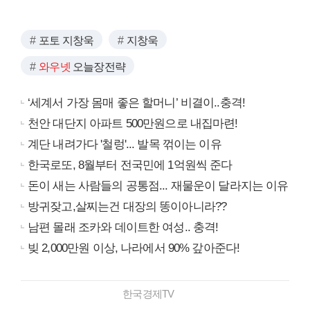
포토 지창욱
지창욱
와우넷
오늘장전략
‘세계서 가장 몸매 좋은 할머니’ 비결이..충격!
천안 대단지 아파트 500만원으로 내집마련!
계단 내려가다 '철렁'... 발목 꺾이는 이유
한국로또, 8월부터 전국민에 1억원씩 준다
돈이 새는 사람들의 공통점... 재물운이 달라지는 이유
방귀잦고,살찌는건 대장의 똥이아니라??
남편 몰래 조카와 데이트한 여성.. 충격!
빚 2,000만원 이상, 나라에서 90% 갚아준다!
한국경제TV