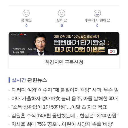
좋아요
싫어요
후속기사 원해요
0
0
0
2
/
3
한경지면 구독신청
실시간
관련뉴스
'패러디 여왕' 이수지 "제 불찰이자 책임" 사과, 무슨 일
아내 가출하자 성매매女 불러 음주, 아들 살해한 30대
"소득 상관없이 1인 50만원"…이달 초 지급 목표
김원훈 주식 1억8천 올인했는데…현실은 '-2,400만원'
치사율 최대 75% '공포'…어린이 사망자 속출 '비상'