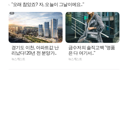
"오래 참았죠? 자, 오늘이 그날이에요.."
경기도 이천, 아파트값 난
금수저의 솔직고백 "명품
리났다! 20년 전 분양가..
은 다 여기서.."
뉴스캐스트
뉴스캐스트