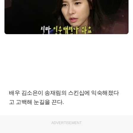
배우 김소은이 송재림의 스킨십에 익숙해졌다
고 고백해 눈길을 끈다.
ADVERTISEMENT