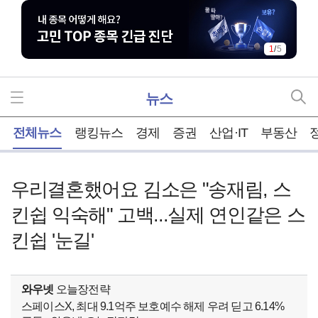
1
/
5
뉴스
홈
전체뉴스
랭킹뉴스
경제
증권
산업·IT
부동산
우리결혼했어요 김소은 "송재림, 스
킨쉽 익숙해" 고백...실제 연인같은 스
킨쉽 '눈길'
와우넷
오늘장전략
스페이스X, 최대 9.1억주 보호예수 해제 우려 딛고 6.14%