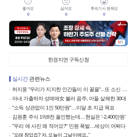
좋아요
싫어요
후속기사 원해요
0
0
0
5
/
5
한경지면 구독신청
실시간
관련뉴스
허지웅 "우리가 지지한 인간들이 이 꼴을"...또 소신 발언
아내 가출하자 성매매女 불러 음주, 아들 살해한 30대
"소득 상관없이 1인 50만원"…이달 초 지급 목표
김원훈 주식 1억8천 올인했는데…현실은 '-2,400만원'
"우리 애 사진 왜 적어요?" 민원 폭발…세상이 어쩌다
"오래 참았죠? 자, 오늘이 그날이에요.."