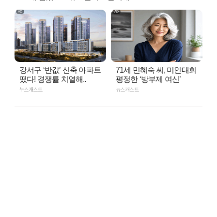
강서구 ‘반값’ 신축 아파트
71세 민혜숙 씨, 미인대회
떴다! 경쟁률 치열해..
평정한 ‘방부제 여신’
뉴스캐스트
뉴스캐스트