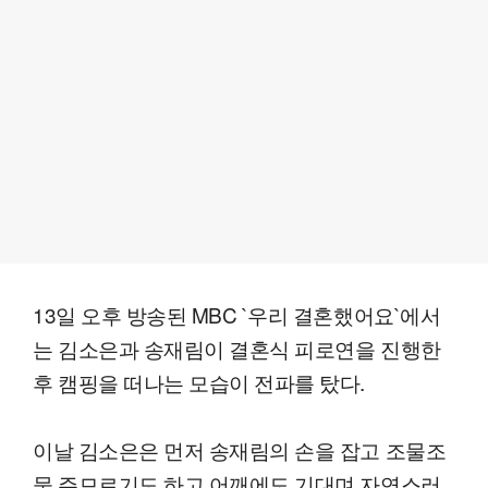
13일 오후 방송된 MBC `우리 결혼했어요`에서
는 김소은과 송재림이 결혼식 피로연을 진행한
후 캠핑을 떠나는 모습이 전파를 탔다.
이날 김소은은 먼저 송재림의 손을 잡고 조물조
물 주므르기도 하고 어깨에도 기대며 자연스러