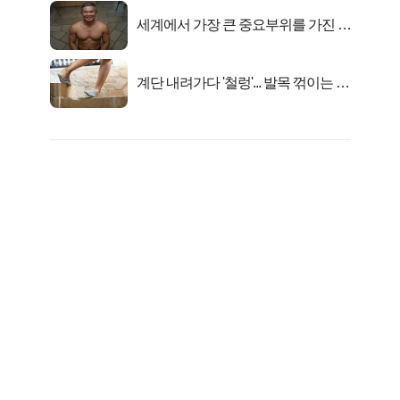
세계에서 가장 큰 중요부위를 가진 남
자의 진실
계단 내려가다 '철렁'... 발목 꺾이는 이
유