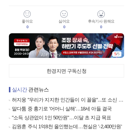
좋아요
싫어요
후속기사 원해요
0
0
0
5
/
5
한경지면 구독신청
실시간
관련뉴스
허지웅 "우리가 지지한 인간들이 이 꼴을"...또 소신 발언
말다툼 중 흉기로 '어머니 살해'…18세 아들 결국
"소득 상관없이 1인 50만원"…이달 초 지급 목표
김원훈 주식 1억8천 올인했는데…현실은 '-2,400만원'