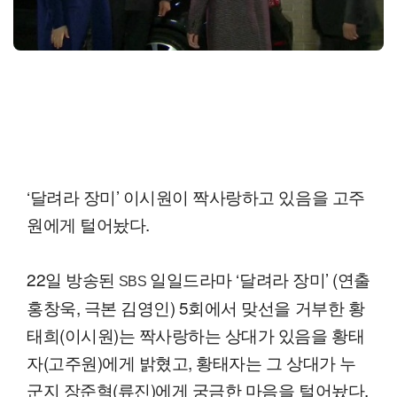
‘달려라 장미’ 이시원이 짝사랑하고 있음을 고주
원에게 털어놨다.
22일 방송된
일일드라마 ‘달려라 장미’ (연출
SBS
홍창욱, 극본 김영인) 5회에서 맞선을 거부한 황
태희(이시원)는 짝사랑하는 상대가 있음을 황태
자(고주원)에게 밝혔고, 황태자는 그 상대가 누
군지 장준혁(류진)에게 궁금한 마음을 털어놨다.