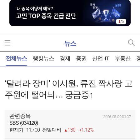
1
/
5
뉴스
홈
전체뉴스
랭킹뉴스
경제
증권
산업·IT
부동산
‘달려라 장미’ 이시원, 류진 짝사랑 고
주원에 털어놔… 궁금증↑
관련종목
2026-08-09 01:07
SBS (034120)
11,700
130
1.12%
현재가
전일대비