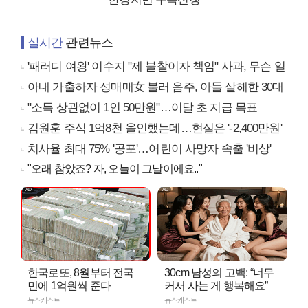
실시간
관련뉴스
'패러디 여왕' 이수지 "제 불찰이자 책임" 사과, 무슨 일
아내 가출하자 성매매女 불러 음주, 아들 살해한 30대
"소득 상관없이 1인 50만원"…이달 초 지급 목표
김원훈 주식 1억8천 올인했는데…현실은 '-2,400만원'
치사율 최대 75% '공포'…어린이 사망자 속출 '비상'
"오래 참았죠? 자, 오늘이 그날이에요.."
한국로또, 8월부터 전국
30cm 남성의 고백: “너무
민에 1억원씩 준다
커서 사는 게 행복해요”
뉴스캐스트
뉴스캐스트