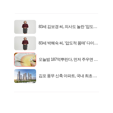
83세 김보경 씨, 의사도 놀란 ‘압도적
피지컬’
83세 박혜숙 씨, ‘압도적 몸매’ 다이어
트 신 등극
오늘밤 187억뿌린다, 먼저 주우면 최
대1억..!
김포 풍무 신축 아파트, 국내 최초 반
값 분양..