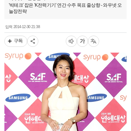
'빅테크' 잡은 'K전력기기' 연간 수주 목표 줄상향 - 와우넷 오
늘장전략
2014-12-30 21:38
입력
구독