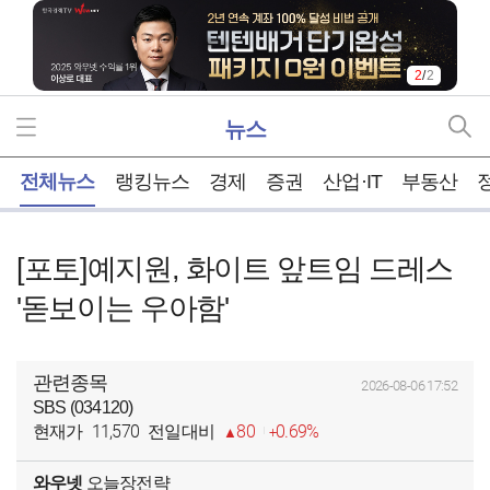
2
/
2
뉴스
홈
전체뉴스
랭킹뉴스
경제
증권
산업·IT
부동산
[포토]예지원, 화이트 앞트임 드레스
'돋보이는 우아함'
관련종목
2026-08-06 17:52
SBS (034120)
11,570
80
0.69%
현재가
전일대비
와우넷
오늘장전략