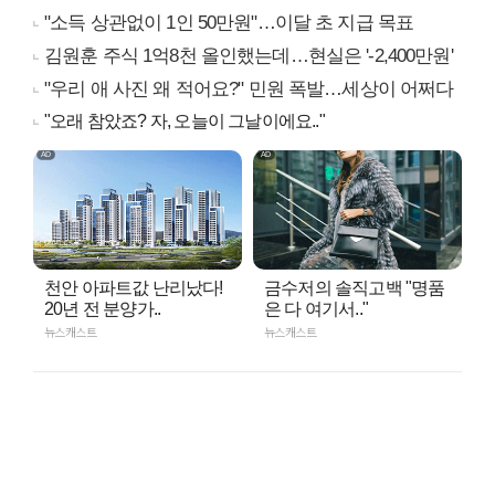
"소득 상관없이 1인 50만원"…이달 초 지급 목표
김원훈 주식 1억8천 올인했는데…현실은 '-2,400만원'
"우리 애 사진 왜 적어요?" 민원 폭발…세상이 어쩌다
"오래 참았죠? 자, 오늘이 그날이에요.."
천안 아파트값 난리났다!
금수저의 솔직고백 "명품
20년 전 분양가..
은 다 여기서.."
뉴스캐스트
뉴스캐스트