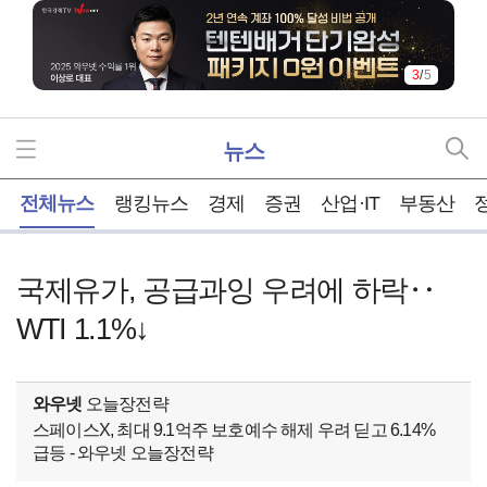
3
/
5
뉴스
홈
전체뉴스
랭킹뉴스
경제
증권
산업·IT
부동산
국제유가, 공급과잉 우려에 하락‥
WTI 1.1%↓
와우넷
오늘장전략
스페이스X, 최대 9.1억주 보호예수 해제 우려 딛고 6.14%
급등 - 와우넷 오늘장전략