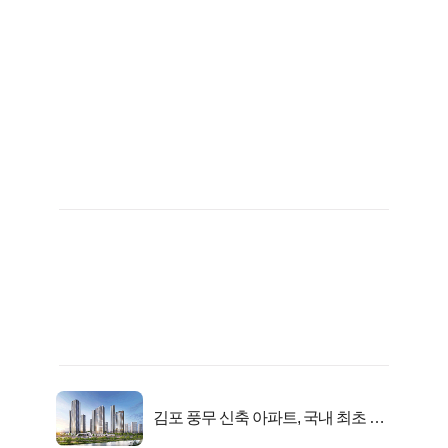
김포 풍무 신축 아파트, 국내 최초 반
값 분양..