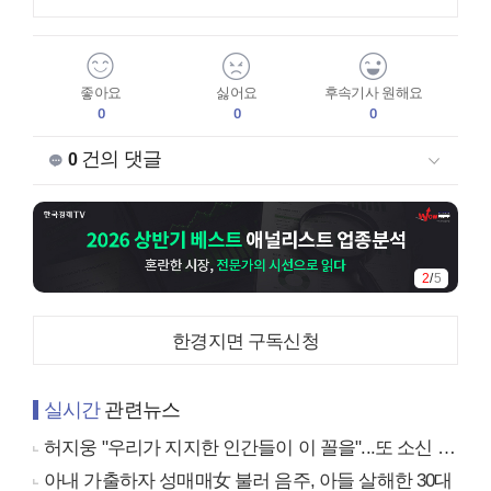
좋아요
싫어요
후속기사 원해요
0
0
0
건의 댓글
0
2
/
5
한경지면 구독신청
실시간
관련뉴스
허지웅 "우리가 지지한 인간들이 이 꼴을"...또 소신 발언
아내 가출하자 성매매女 불러 음주, 아들 살해한 30대