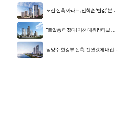
오산 신축 아파트, 선착순 ‘반값’ 분양
시작..
"로얄층 터졌다! 이천 대원칸타빌 잔
여세대 긴급 공개"
남양주 한강뷰 신축, 전셋값에 내집마
련!