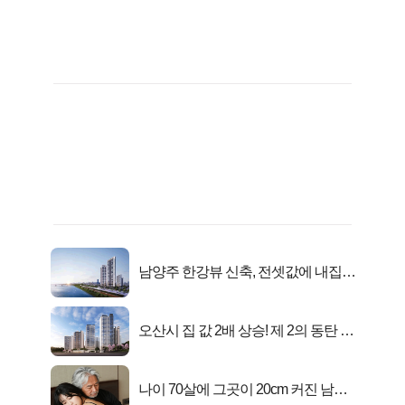
남양주 한강뷰 신축, 전셋값에 내집마
련!
오산시 집 값 2배 상승! 제 2의 동탄 신
화..
나이 70살에 그곳이 20cm 커진 남자..