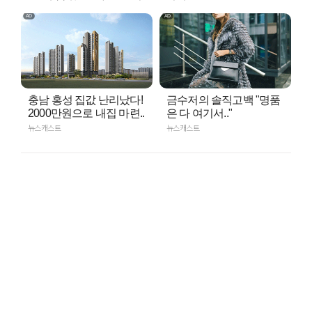
충남 홍성 집값 난리났다!
금수저의 솔직고백 "명품
2000만원으로 내집 마련..
은 다 여기서.."
뉴스캐스트
뉴스캐스트