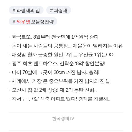
파랑새의 집
파랑새
와우넷
오늘장전략
한국로또, 8월부터 전국민에 1억원씩 준다
돈이 새는 사람들의 공통점... 재물운이 달라지는 이유
대장암 환자 급증한 원인, 2위는 유산균 1위는OO..
광주 최초 펜트하우스, 선착순 ‘8억' 할인분양!
나이 70살에 그곳이 20cm 커진 남자..충격!
세계에서 가장 큰 중요부위를 가진 남자의 진실
오산시 집 값 2배 상승! 제 2의 동탄 신화..
강서구 ‘반값’ 신축 아파트 떴다! 경쟁률 치열해..
한국경제TV