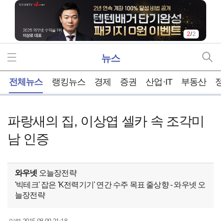
2
/
2
뉴스
홈
전체뉴스
랭킹뉴스
경제
증권
산업·IT
부동산
파랑새의 집, 이상엽 셀카 속 조각미
남 인증
와우넷
오늘장전략
'빅테크' 잡은 'K전력기기' 연간 수주 목표 줄상향 - 와우넷 오
늘장전략