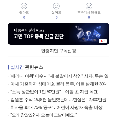
좋아요
싫어요
후속기사 원해요
0
0
0
1
/
2
한경지면 구독신청
실시간
관련뉴스
'패러디 여왕' 이수지 "제 불찰이자 책임" 사과, 무슨 일
아내 가출하자 성매매女 불러 음주, 아들 살해한 30대
"소득 상관없이 1인 50만원"…이달 초 지급 목표
김원훈 주식 1억8천 올인했는데…현실은 '-2,400만원'
치사율 최대 75% '공포'…어린이 사망자 속출 '비상'
"오래 참았죠? 자, 오늘이 그날이에요.."