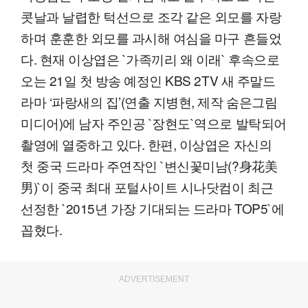
콧날과 날렵한 턱선으로 조각 같은 외모를 자랑
하며 훈훈한 외모를 과시해 여심을 마구 흔들었
다. 현재 이상엽은 `가족끼리 왜 이래` 후속으로
오는 21일 첫 방송 예정인 KBS 2TV 새 주말드
라마 ‘파랑새의 집’(연출 지병현, 제작 숨은그림
미디어)에 남자 주인공 `장현도`역으로 발탁되어
촬영에 열중하고 있다. 한편, 이상엽은 자신의
첫 중국 드라마 주연작인 `변신꽃미남(?身花美
男)`이 중국 최대 포털사이트 시나닷컴이 최근
선정한 `2015년 가장 기대되는 드라마 TOP5`에
꼽혔다.
ADVERTISEMENT