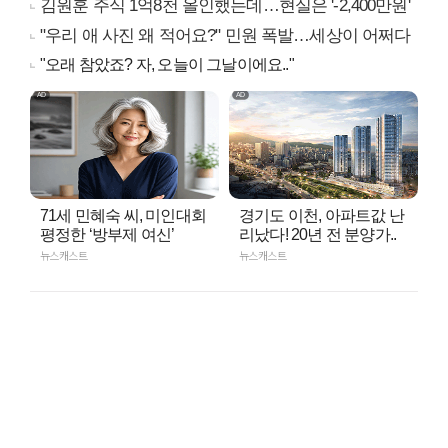
김원훈 주식 1억8천 올인했는데…현실은 '-2,400만원'
"우리 애 사진 왜 적어요?" 민원 폭발…세상이 어쩌다
"오래 참았죠? 자, 오늘이 그날이에요.."
71세 민혜숙 씨, 미인대회
경기도 이천, 아파트값 난
평정한 ‘방부제 여신’
리났다! 20년 전 분양가..
뉴스캐스트
뉴스캐스트