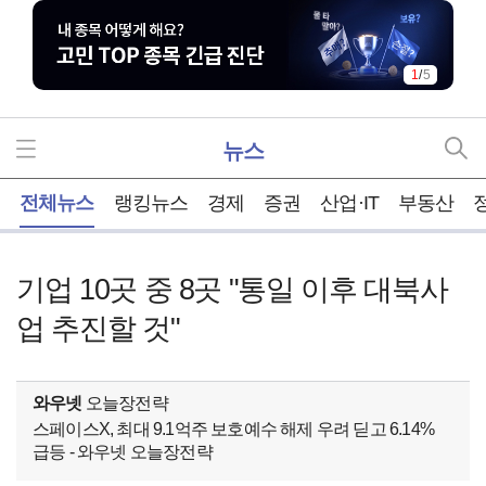
1
/
5
뉴스
홈
전체뉴스
랭킹뉴스
경제
증권
산업·IT
부동산
기업 10곳 중 8곳 "통일 이후 대북사
업 추진할 것"
와우넷
오늘장전략
스페이스X, 최대 9.1억주 보호예수 해제 우려 딛고 6.14%
급등 - 와우넷 오늘장전략