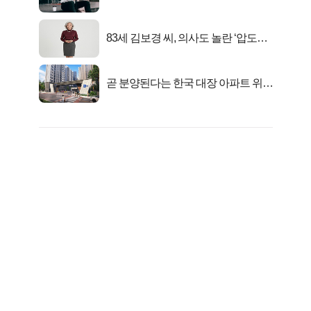
아준다!
83세 김보경 씨, 의사도 놀란 ‘압도적
피지컬’
곧 분양된다는 한국 대장 아파트 위치
는?