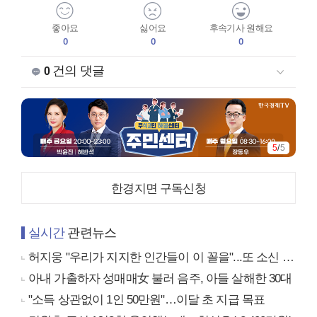
좋아요
싫어요
후속기사 원해요
0
0
0
건의 댓글
0
5
/
5
한경지면 구독신청
실시간
관련뉴스
허지웅 "우리가 지지한 인간들이 이 꼴을"...또 소신 발언
아내 가출하자 성매매女 불러 음주, 아들 살해한 30대
"소득 상관없이 1인 50만원"…이달 초 지급 목표