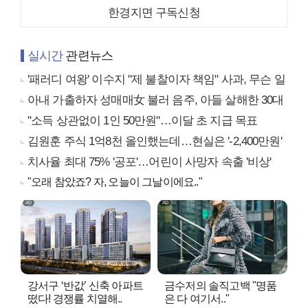
한경지면 구독신청
실시간
관련뉴스
'패러디 여왕' 이수지 "제 불찰이자 책임" 사과, 무슨 일
아내 가출하자 성매매女 불러 음주, 아들 살해한 30대
"소득 상관없이 1인 50만원"…이달 초 지급 목표
김원훈 주식 1억8천 올인했는데…현실은 '-2,400만원'
치사율 최대 75% '공포'…어린이 사망자 속출 '비상'
"오래 참았죠? 자, 오늘이 그날이에요.."
강서구 ‘반값’ 신축 아파트
금수저의 솔직고백 "명품
떴다! 경쟁률 치열해..
은 다 여기서.."