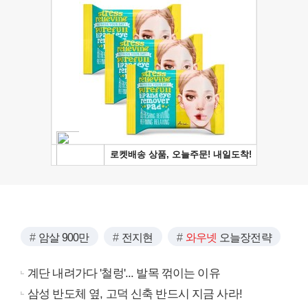
암살 900만
전지현
와우넷
오늘장전략
계단 내려가다 '철렁'... 발목 꺾이는 이유
삼성 반도체 옆, 고덕 신축 반드시 지금 사라!