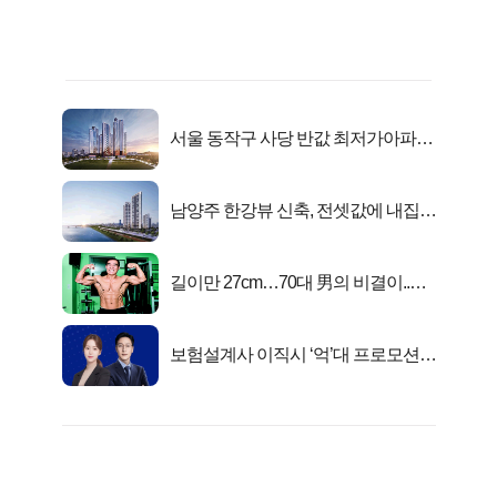
서울 동작구 사당 반값 최저가아파트
마지막...
남양주 한강뷰 신축, 전셋값에 내집마
련!
길이만 27cm…70대 男의 비결이..충
격!
보험설계사 이직시 ‘억’대 프로모션!
키움에셋!