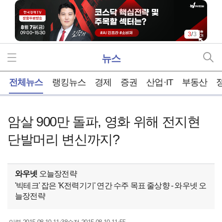
3
/
3
뉴스
홈
전체뉴스
랭킹뉴스
경제
증권
산업·IT
부동산
암살 900만 돌파, 영화 위해 전지현
단발머리 변신까지?
와우넷
오늘장전략
'빅테크' 잡은 'K전력기기' 연간 수주 목표 줄상향 - 와우넷 오
늘장전략