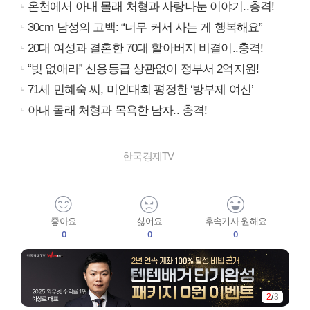
온천에서 아내 몰래 처형과 사랑나눈 이야기..충격!
30cm 남성의 고백: “너무 커서 사는 게 행복해요”
20대 여성과 결혼한 70대 할아버지 비결이..충격!
“빚 없애라” 신용등급 상관없이 정부서 2억지원!
71세 민혜숙 씨, 미인대회 평정한 ‘방부제 여신’
아내 몰래 처형과 목욕한 남자.. 충격!
한국경제TV
좋아요
싫어요
후속기사 원해요
0
0
0
2
/
3