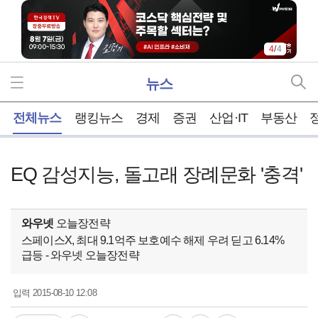
4
/
4
뉴스
홈
전체뉴스
랭킹뉴스
경제
증권
산업·IT
부동산
EQ 감성지능, 돌고래 장례문화 '충격'
와우넷
오늘장전략
스페이스X, 최대 9.1억주 보호예수 해제 우려 딛고 6.14%
급등 - 와우넷 오늘장전략
2015-08-10 12:08
입력