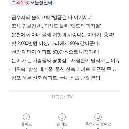
와우넷
오늘장전략
금수저의 솔직고백 "명품은 다 여기서.."
83세 김보경 씨, 의사도 놀란 ‘압도적 피지컬’
온천에서 아내 몰래 처형과 사랑나눈 이야기..충격!
빚 2,000만원 이상, 나라에서 90% 갚아준다!
천안 대단지 아파트 500만원으로 내집마련!
돈이 새는 사람들의 공통점... 재물운이 달라지는 이유
더위속 "밤샘 대기줄" 울산 신축 아파트 오픈런 무슨일?
김포 풍무 신축 아파트, 국내 최초 반값 분양..
한국경제TV
좋아요
싫어요
후속기사 원해요