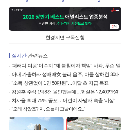
0
0
2
2
/
4
한경지면 구독신청
실시간
관련뉴스
'패러디 여왕' 이수지 "제 불찰이자 책임" 사과, 무슨 일
아내 가출하자 성매매女 불러 음주, 아들 살해한 30대
"소득 상관없이 1인 50만원"…이달 초 지급 목표
김원훈 주식 1억8천 올인했는데…현실은 '-2,400만원'
치사율 최대 75% '공포'…어린이 사망자 속출 '비상'
"오래 참았죠? 자, 오늘이 그날이에요.."