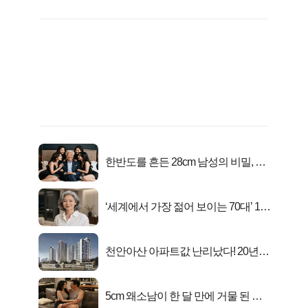
한반도를 흔든 28cm 남성의 비밀, 매
일 밤 즐거워
‘세계에서 가장 젊어 보이는 70대’ 1위
선정…
천안아산 아파트값 난리났다! 20년
전 분양가..
5cm 왜소남이 한 달 만에 거물 된 사