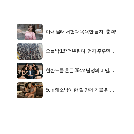
아내 몰래 처형과 목욕한 남자.. 충격!
오늘밤 187억뿌린다, 먼저 주우면 최
대1억..!
한반도를 흔든 28cm 남성의 비밀, 매
일 밤 즐거워
5cm 왜소남이 한 달 만에 거물 된 사
연