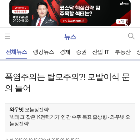
3
/
3
뉴스
홈
전체뉴스
랭킹뉴스
경제
증권
산업·IT
부동산
폭염주의는 탈모주의?! 모발이식 문
의 늘어
와우넷
오늘장전략
'빅테크' 잡은 'K전력기기' 연간 수주 목표 줄상향 - 와우넷 오
늘장전략