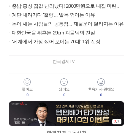
충남 홍성 집값 난리났다! 2000만원으로 내집 마련..
계단 내려가다 '철렁'... 발목 꺾이는 이유
돈이 새는 사람들의 공통점... 재물운이 달라지는 이유
대한민국을 뒤흔든 29cm 괴물남의 진실
‘세계에서 가장 젊어 보이는 70대’ 1위 선정…
한국경제TV
좋아요
싫어요
후속기사 원해요
0
0
0
2
/
3
한경지면 구독신청