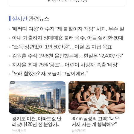
실시간
관련뉴스
'패러디 여왕' 이수지 "제 불찰이자 책임" 사과, 무슨 일
아내 가출하자 성매매女 불러 음주, 아들 살해한 30대
"소득 상관없이 1인 50만원"…이달 초 지급 목표
김원훈 주식 1억8천 올인했는데…현실은 '-2,400만원'
치사율 최대 75% '공포'…어린이 사망자 속출 '비상'
"오래 참았죠? 자, 오늘이 그날이에요.."
경기도 이천, 아파트값 난
30cm 남성의 고백: “너무
리났다! 20년 전 분양가..
커서 사는 게 행복해요”
뉴스캐스트
뉴스캐스트