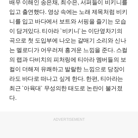
배우 이해인 송은채, 최수은, 서퍼들이 비키니를
입고 출연했다. 영상 속에는 노래 제목처럼 비키
니를 입고 바다에서 보트와 서핑을 즐기는 모습
이 담겨있다. 티아라 `비키니`는 이단옆차기의
곡으로 첫 도입부에 나오는 갈매기 소리와 신나
는 멜로디가 어우러져 흥겨운 느낌을 준다. 스컬
의 랩과 다비치의 피처링에 티아라 멤버들의 보
컬이 더해져 유쾌하고 발랄한 느낌으로 당장이
라도 바다로 떠나고 싶게 한다. 한편, 티아라는
최근 `아육대` 무성의한 태도로 논란이 불거졌
다.
ADVERTISEMENT