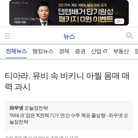
2
/
2
뉴스
홈
전체뉴스
랭킹뉴스
경제
증권
산업·IT
부동산
티아라. 뮤비 속 비키니 아찔 몸매 매
력 과시
와우넷
오늘장전략
'빅테크' 잡은 'K전력기기' 연간 수주 목표 줄상향 - 와우넷 오
늘장전략