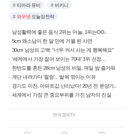
티아라 뮤비
비키니
와우넷
오늘장전략
남성활력에 좋은 음식 2위는 마늘, 1위는OO..
5cm 왜소남이 한 달 만에 거물 된 사연
30cm 남성의 고백: “너무 커서 사는 게 행복해요”
‘세계에서 가장 젊어 보이는 70대’ 1위 선정…
한반도를 흔든 28cm 남성의 비밀, 매일 밤 즐거워
계단 내려가다 '철렁'... 발목 꺾이는 이유
경기도 이천, 아파트값 난리났다! 20년 전 분양가..
세계에서 가장 큰 중요부위를 가진 남자의 진실
한국경제TV