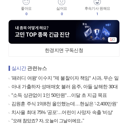
좋아요
싫어요
후속기사 원해요
0
0
1
1
/
2
한경지면 구독신청
실시간
관련뉴스
'패러디 여왕' 이수지 "제 불찰이자 책임" 사과, 무슨 일
아내 가출하자 성매매女 불러 음주, 아들 살해한 30대
"소득 상관없이 1인 50만원"…이달 초 지급 목표
김원훈 주식 1억8천 올인했는데…현실은 '-2,400만원'
치사율 최대 75% '공포'…어린이 사망자 속출 '비상'
"오래 참았죠? 자, 오늘이 그날이에요.."