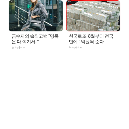
금수저의 솔직고백 "명품
한국로또, 8월부터 전국
은 다 여기서.."
민에 1억원씩 준다
뉴스캐스트
뉴스캐스트