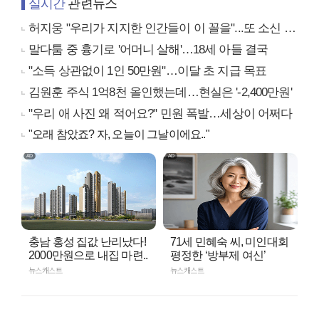
실시간
관련뉴스
허지웅 "우리가 지지한 인간들이 이 꼴을"...또 소신 발언
말다툼 중 흉기로 '어머니 살해'…18세 아들 결국
"소득 상관없이 1인 50만원"…이달 초 지급 목표
김원훈 주식 1억8천 올인했는데…현실은 '-2,400만원'
"우리 애 사진 왜 적어요?" 민원 폭발…세상이 어쩌다
"오래 참았죠? 자, 오늘이 그날이에요.."
충남 홍성 집값 난리났다!
71세 민혜숙 씨, 미인대회
2000만원으로 내집 마련..
평정한 ‘방부제 여신’
뉴스캐스트
뉴스캐스트