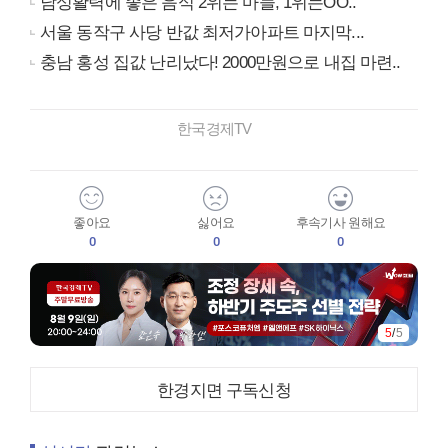
남성활력에 좋은 음식 2위는 마늘, 1위는OO..
서울 동작구 사당 반값 최저가아파트 마지막...
충남 홍성 집값 난리났다! 2000만원으로 내집 마련..
한국경제TV
좋아요
싫어요
후속기사 원해요
0
0
0
5
/
5
한경지면 구독신청