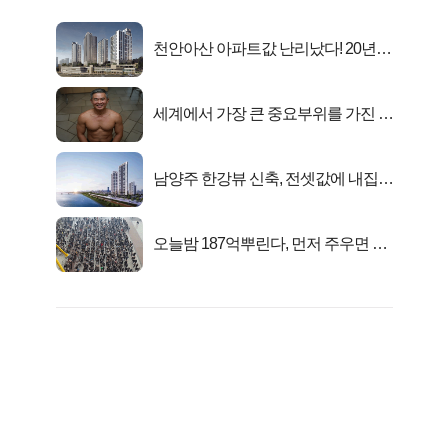
천안아산 아파트값 난리났다! 20년
전 분양가..
세계에서 가장 큰 중요부위를 가진 남
자의 진실
남양주 한강뷰 신축, 전셋값에 내집마
련!
오늘밤 187억뿌린다, 먼저 주우면 최
대1억..!