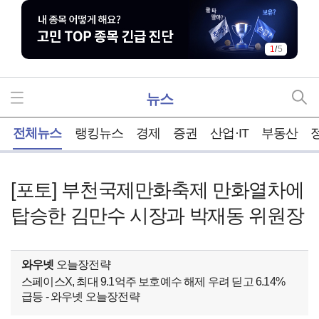
1
/
5
뉴스
홈
전체뉴스
랭킹뉴스
경제
증권
산업·IT
부동산
[포토] 부천국제만화축제 만화열차에
탑승한 김만수 시장과 박재동 위원장
와우넷
오늘장전략
스페이스X, 최대 9.1억주 보호예수 해제 우려 딛고 6.14%
급등 - 와우넷 오늘장전략