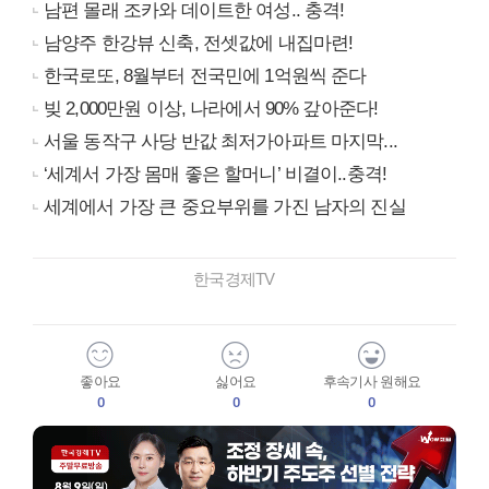
남편 몰래 조카와 데이트한 여성.. 충격!
남양주 한강뷰 신축, 전셋값에 내집마련!
한국로또, 8월부터 전국민에 1억원씩 준다
빚 2,000만원 이상, 나라에서 90% 갚아준다!
서울 동작구 사당 반값 최저가아파트 마지막...
‘세계서 가장 몸매 좋은 할머니’ 비결이..충격!
세계에서 가장 큰 중요부위를 가진 남자의 진실
한국경제TV
좋아요
싫어요
후속기사 원해요
0
0
0