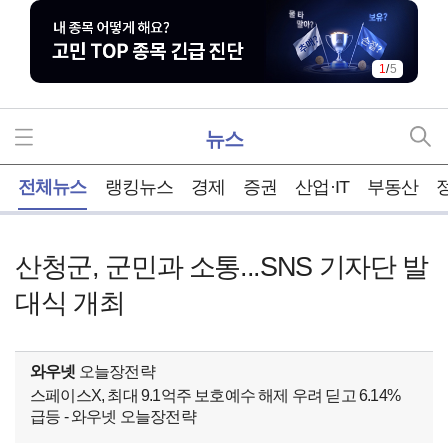
2
/
5
뉴스
홈
전체뉴스
랭킹뉴스
경제
증권
산업·IT
부동산
산청군, 군민과 소통...SNS 기자단 발
대식 개최
와우넷
오늘장전략
스페이스X, 최대 9.1억주 보호예수 해제 우려 딛고 6.14%
급등 - 와우넷 오늘장전략