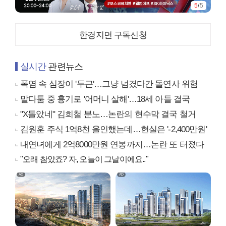
5
/
5
한경지면 구독신청
실시간
관련뉴스
폭염 속 심장이 '두근'…그냥 넘겼다간 돌연사 위험
말다툼 중 흉기로 '어머니 살해'…18세 아들 결국
"X돌았네" 김희철 분노…논란의 현수막 결국 철거
김원훈 주식 1억8천 올인했는데…현실은 '-2,400만원'
내연녀에게 2억8000만원 연봉까지…논란 또 터졌다
"오래 참았죠? 자, 오늘이 그날이에요.."