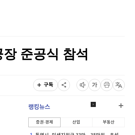
퀀텀
920
(
0.88%
)
홈
AI추천
이더리움 클래식
9,060
(
-1.74%
)
품
마켓이슈
특징주
이벤트
비트코인
91,376,000
(
-0.32%
)
공장 준공식 참석
구독
랭킹뉴스
증권·경제
산업
부동산
1