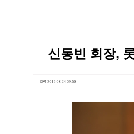
한국경제TV
뉴스홈
모녀 숨지게 한 차량 돌진…아프간 난민, 독일서 
머니팜 모닝라이브
증권
굿모닝 작전
금융
모녀 숨지게 한 차량 돌진…아프간 난민, 독일서 
오늘장 뭐사지?
부동산
[오후5시] 뉴스플러스
사회
온로드 (ON ROAD) 인사이트
글로벌경제
신동빈 회장, 
랭킹뉴스
입력
2015-08-24 09:50
미네르바아카데미
증권 데이터
스페셜강의
특징주 뉴스
투자/재테크
매매신호 (랭킹100
부동산/세무
투자분석
산업
국내증시
[모집-3기-] 돈버는 트레이딩 투자 북클럽
환율