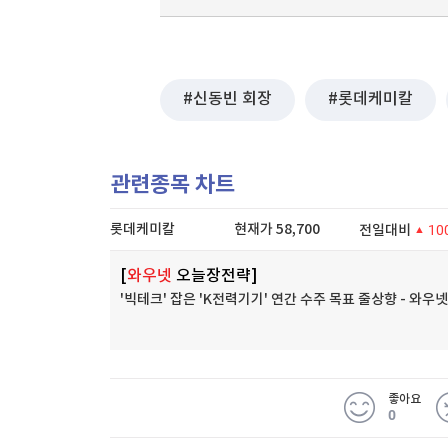
신동빈 회장
롯데케미칼
관련종목 차트
롯데케미칼
현재가
58,700
전일대비
10
[
와우넷
오늘장전략]
'빅테크' 잡은 'K전력기기' 연간 수주 목표 줄상향 - 와
좋아요
0