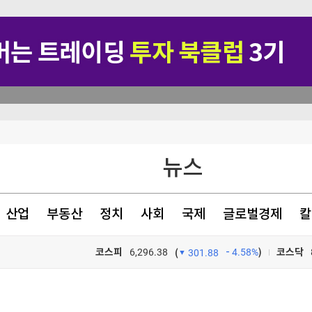
종신형
뉴스
색(종합)
산업
부동산
정치
사회
국제
글로벌경제
칼
밑돌아
코스피
6,296.38
4.58%
)
코스닥
(
301.88
TV프로그램
와우
하이리턴>