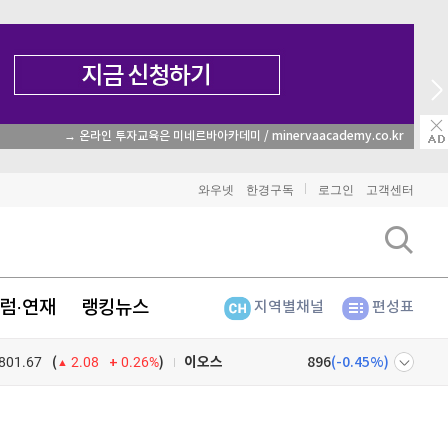
→ 온라인 투자교육은 미네르바아카데미 / minervaacademy.co.kr
비트코인
91,376,000
(
-0.32%
)
와우넷
한경구독
로그인
고객센터
이더리움
2,703,000
(
1.31%
)
리플
1,481
(
-2.28%
)
럼·연재
랭킹뉴스
지역별채널
편성표
비트코인 캐시
301,200
(
-1.01%
)
801.67
0.26%
)
이오스
896
(
-0.45%
)
(
2.08
비트코인 골드
1,313
(
-763.82%
)
넷
주식창