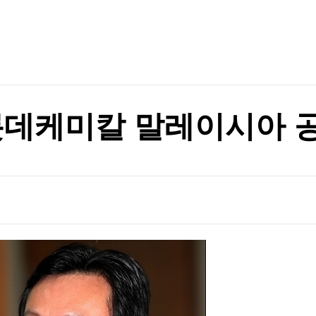
TV홈
무료방송
전체뉴스
종신형
증권
파트너스
경제
종목핫라인
추천 상
산업
종신형
경제
오늘의 
정치
생활경제
수익후기
국제
기업·CEO
이벤트
칼럼·연재
롯데케미칼 말레이시아 
특집방송
전체 프로그램
채널/편성
지역별채널
)
편성표