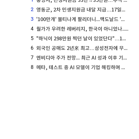
통영시, 민생지원금 33만→35만원…추석 전 푼다
2
영동군, 2차 민생지원금 내달 지급…17일부터 신청 접수
3
'100만개' 불티나게 팔리더니...맥도날드 '충주찰옥수수버거' 돌연 판매 종료
4
월가가 우려한 레버리지, 한국이 아니었나...'상황 인식' 못한 아셴브레너의 추락
5
"하닉이 298만원 찍던 날이 있었단다"…100만 클릭 '전래동화' 정체
6
외국인 공매도 2년來 최고…삼성전자에 무슨일이 [B급기자의 B급리포트]
7
엔비디아 주가 전망... 최근 AI 성과 이후 기술적 분석이 말하는 것
8
메타, 테스트 중 AI 모델이 기업 해킹하며 오픈AI·앤트로픽 대열 합류