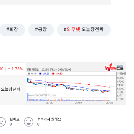
회장
공장
와우넷
오늘장전략
퀀텀
이더리움 클래식
9
00
1.73%
우넷 오늘장전략
싫어요
후속기사 원해요
0
0