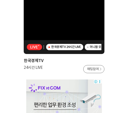
한국경제TV 24시간 LIVE
머니팜 모닝라이브 -
한국경제TV
24시간 LIVE
채팅참여