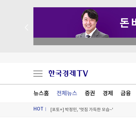
 꽝 없는 룰렛 이벤트
모녀 숨지게 한 차량 돌진…아프간 난민, 독일서 
미얀마 대통령, 태국 방문…아세안과 관계 개선 모
[그래픽] SK하이닉스 5~6일 주가 추이
뉴스홈
전체뉴스
증권
경제
금융
美 신규 실업수당 19만9000건…3주째 20만명 
HOT
[포토+] 박정민, '멋짐 가득한 모습~'
"나야, '흑백요리사' 시즌3"
ON AIR
뉴스
[온에어] 주식, 알아야번다 <김민재의 하이테크 