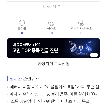
한국경제TV
좋아요
싫어요
후속기사 원해요
0
0
0
1
/
2
한경지면 구독신청
실시간
관련뉴스
'패러디 여왕' 이수지 "제 불찰이자 책임" 사과, 무슨 일
아내 가출하자 성매매女 불러 음주, 아들 살해한 30대
"소득 상관없이 1인 50만원"…이달 초 지급 목표