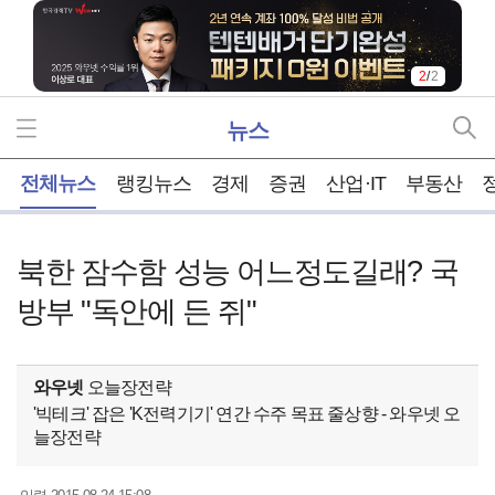
2
/
2
뉴스
홈
전체뉴스
랭킹뉴스
경제
증권
산업·IT
부동산
북한 잠수함 성능 어느정도길래? 국
방부 "독안에 든 쥐"
와우넷
오늘장전략
'빅테크' 잡은 'K전력기기' 연간 수주 목표 줄상향 - 와우넷 오
늘장전략