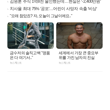
김원훈 주식 1억8천 올인했는데…현실은 '-2,400만원'
치사율 최대 75% '공포'…어린이 사망자 속출 '비상'
"오래 참았죠? 자, 오늘이 그날이에요.."
금수저의 솔직고백 "명품
세계에서 가장 큰 중요부
은 다 여기서.."
위를 가진 남자의 진실
뉴스캐스트
뉴스캐스트