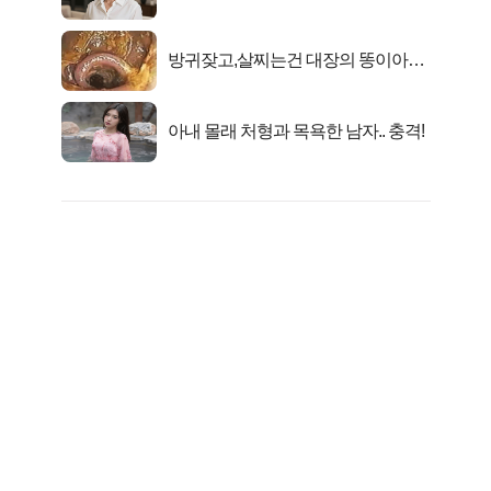
선정…
방귀잦고,살찌는건 대장의 똥이아니
라??
아내 몰래 처형과 목욕한 남자.. 충격!