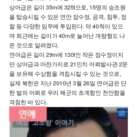
상어급은 길이 35m에 325t으로, 15명의 승조원
을 탑승시킬 수 있은 연안 잠수정, 공격, 침투, 정
찰 등 다양한 임무에 투입된다. 약 40척이 있으
며 최근에는 길이가 40m로 늘어난 개량형도 나
온 것으로 알려졌다.
연어급은 길이 29m에 130t인 작은 잠수정이지
만 상어급과 마찬가지로 21인치 어뢰발사관 2문
을 보유해 수상함을 격침시킬 수 있는 것으로,
실제 북한은 지난 2010년 3월 26일 연어급은 단
한 발의 어뢰로 우리 해군의 초계함인 천안함을
격침한 바 있다.