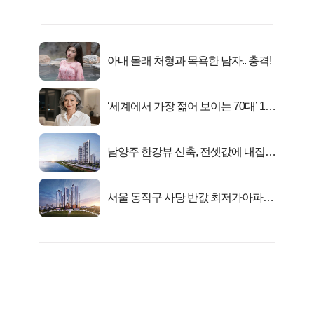
아내 몰래 처형과 목욕한 남자.. 충격!
‘세계에서 가장 젊어 보이는 70대’ 1위
선정…
남양주 한강뷰 신축, 전셋값에 내집마
련!
서울 동작구 사당 반값 최저가아파트
마지막...