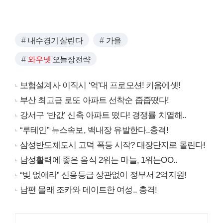
내수경기 살린다
가을
와우넷
오늘장전략
보험설계사 이직시 ‘억’대 프로모션! 키움에셋!
부산 최고급 로또 아파트 선착순 줍줍떴다!
강서구 ‘반값’ 신축 아파트 떴다! 경쟁률 치열해..
“루테인” 뉴스속보, 백내장 유발한다..충격!
삼성반도체도시 고덕 폭등 시작? 대장단지로 몰린다!
남성활력에 좋은 음식 2위는 마늘, 1위는OO..
“빚 없애라” 신용등급 상관없이 정부서 2억지원!
남편 몰래 조카와 데이트한 여성.. 충격!