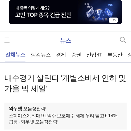
1
/
5
뉴스
홈
전체뉴스
랭킹뉴스
경제
증권
산업·IT
부동산
내수경기 살린다 ‘개별소비세 인하 및
가을 빅 세일’
와우넷
오늘장전략
스페이스X, 최대 9.1억주 보호예수 해제 우려 딛고 6.14%
급등 - 와우넷 오늘장전략