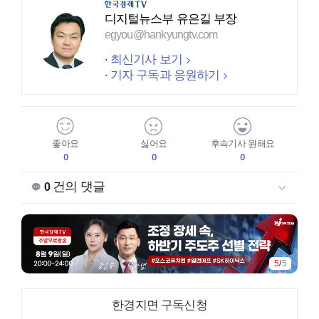
디지털뉴스부 유은길 부장
egyou@hankyungtv.com
최신기사 보기
기자 구독과 응원하기
좋아요
싫어요
후속기사 원해요
0
0
0
건의 댓글
0
5
/
5
한경지면 구독신청