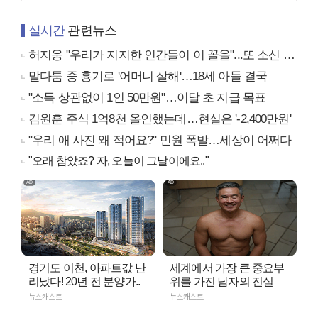
실시간
관련뉴스
허지웅 "우리가 지지한 인간들이 이 꼴을"...또 소신 발언
말다툼 중 흉기로 '어머니 살해'…18세 아들 결국
"소득 상관없이 1인 50만원"…이달 초 지급 목표
김원훈 주식 1억8천 올인했는데…현실은 '-2,400만원'
"우리 애 사진 왜 적어요?" 민원 폭발…세상이 어쩌다
"오래 참았죠? 자, 오늘이 그날이에요.."
경기도 이천, 아파트값 난
세계에서 가장 큰 중요부
리났다! 20년 전 분양가..
위를 가진 남자의 진실
뉴스캐스트
뉴스캐스트