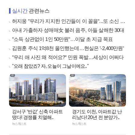
실시간
관련뉴스
허지웅 "우리가 지지한 인간들이 이 꼴을"...또 소신 발언
아내 가출하자 성매매女 불러 음주, 아들 살해한 30대
"소득 상관없이 1인 50만원"…이달 초 지급 목표
김원훈 주식 1억8천 올인했는데…현실은 '-2,400만원'
"우리 애 사진 왜 적어요?" 민원 폭발…세상이 어쩌다
"오래 참았죠? 자, 오늘이 그날이에요.."
강서구 ‘반값’ 신축 아파트
경기도 이천, 아파트값 난
떴다! 경쟁률 치열해..
리났다! 20년 전 분양가..
뉴스캐스트
뉴스캐스트