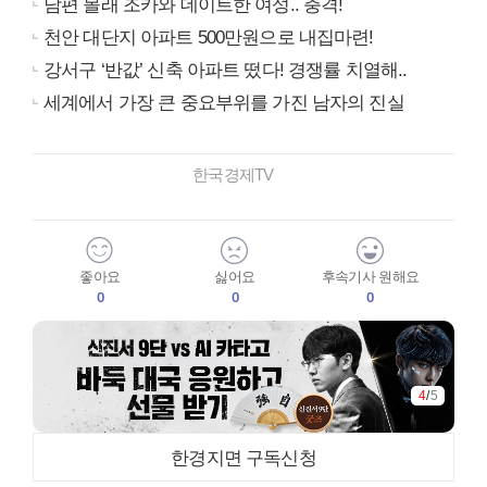
남편 몰래 조카와 데이트한 여성.. 충격!
천안 대단지 아파트 500만원으로 내집마련!
강서구 ‘반값’ 신축 아파트 떴다! 경쟁률 치열해..
세계에서 가장 큰 중요부위를 가진 남자의 진실
한국경제TV
좋아요
싫어요
후속기사 원해요
0
0
0
4
/
5
한경지면 구독신청