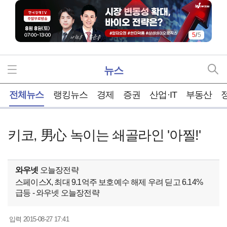
5
/
5
뉴스
홈
전체뉴스
랭킹뉴스
경제
증권
산업·IT
부동산
키코, 男心 녹이는 쇄골라인 '아찔!'
와우넷
오늘장전략
스페이스X, 최대 9.1억주 보호예수 해제 우려 딛고 6.14%
급등 - 와우넷 오늘장전략
2015-08-27 17:41
입력