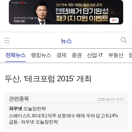
3
/
5
뉴스
홈
전체뉴스
랭킹뉴스
경제
증권
산업·IT
부동산
두산, ‘테크포럼 2015’ 개최
관련종목
2026-08-09 19:13
와우넷
오늘장전략
스페이스X, 최대 9.1억주 보호예수 해제 우려 딛고 6.14%
급등 - 와우넷 오늘장전략