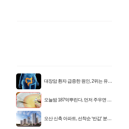
대장암 환자 급증한 원인, 2위는 유산
균 1위는OO..
오늘밤 187억뿌린다, 먼저 주우면 최
대1억..!
오산 신축 아파트, 선착순 ‘반값’ 분양
시작..