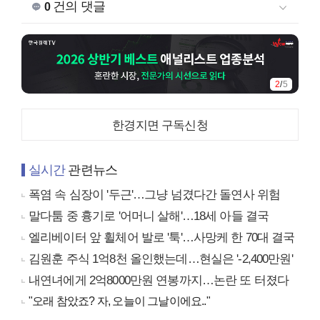
건의 댓글
0
2
/
5
한경지면 구독신청
실시간
관련뉴스
폭염 속 심장이 '두근'…그냥 넘겼다간 돌연사 위험
말다툼 중 흉기로 '어머니 살해'…18세 아들 결국
엘리베이터 앞 휠체어 발로 '툭'…사망케 한 70대 결국
김원훈 주식 1억8천 올인했는데…현실은 '-2,400만원'
내연녀에게 2억8000만원 연봉까지…논란 또 터졌다
"오래 참았죠? 자, 오늘이 그날이에요.."