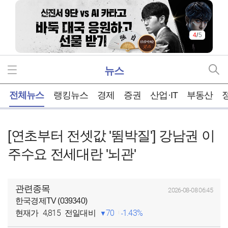
4
/
5
뉴스
홈
전체뉴스
랭킹뉴스
경제
증권
산업·IT
부동산
[연초부터 전셋값 '뜀박질'] 강남권 이
주수요 전세대란 '뇌관'
관련종목
2026-08-08 06:45
한국경제TV (039340)
4,815
70
1.43%
현재가
전일대비