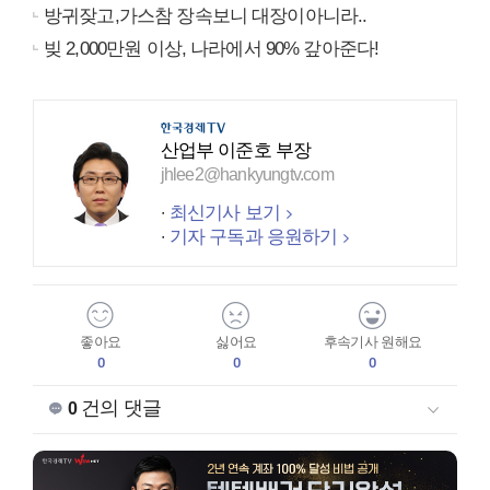
방귀잦고,가스참 장속보니 대장이아니라..
빚 2,000만원 이상, 나라에서 90% 갚아준다!
산업부 이준호 부장
jhlee2@hankyungtv.com
최신기사 보기
기자 구독과 응원하기
좋아요
싫어요
후속기사 원해요
0
0
0
건의 댓글
0