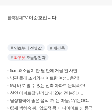
이준호입니다.
한국경제TV
연초부터 전셋값
재건축
와우넷
오늘장전략
5cm 왜소남이 한 달 만에 거물 된 사연
남편 몰래 조카와 데이트한 여성.. 충격!
5억 바로 벌 수 있는 신축 아파트 문의폭주!
천안 아파트값 난리났다! 20년 전 분양가..
남성활력에 좋은 음식 2위는 마늘, 1위는OO..
83세 박혜숙 씨, ‘압도적 몸매’ 다이어트 신 등극