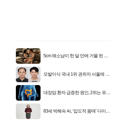
5cm 왜소남이 한 달 만에 거물 된 사
연
모발이식 국내 1위 권위자 서울에 있
었다..
대장암 환자 급증한 원인, 2위는 유산
균 1위는OO..
83세 박혜숙 씨, ‘압도적 몸매’ 다이어
트 신 등극