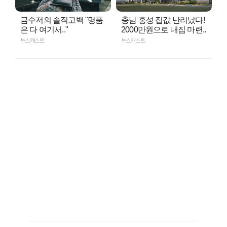
금수저의 솔직고백 "명품
충남 홍성 집값 난리났다!
은 다 여기서.."
2000만원으로 내집 마련..
뉴스캐스트
뉴스캐스트