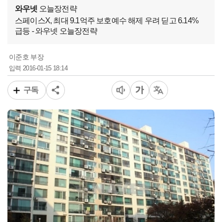
와우넷
오늘장전략
스페이스X, 최대 9.1억주 보호예수 해제 우려 딛고 6.14%
급등 - 와우넷 오늘장전략
이준호 부장
2016-01-15 18:14
입력
구독