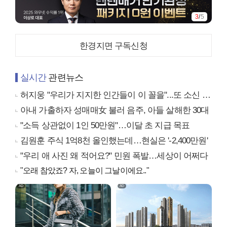
3
/
5
한경지면 구독신청
실시간
관련뉴스
허지웅 "우리가 지지한 인간들이 이 꼴을"...또 소신 발언
아내 가출하자 성매매女 불러 음주, 아들 살해한 30대
"소득 상관없이 1인 50만원"…이달 초 지급 목표
김원훈 주식 1억8천 올인했는데…현실은 '-2,400만원'
"우리 애 사진 왜 적어요?" 민원 폭발…세상이 어쩌다
"오래 참았죠? 자, 오늘이 그날이에요.."