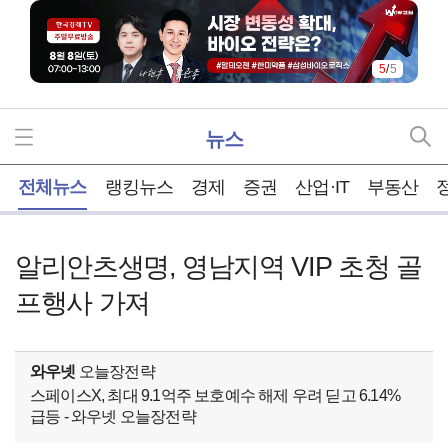
5
/
5
뉴스
홈
전체뉴스
랭킹뉴스
경제
증권
산업·IT
부동산
알리안츠생명, 영남지역 VIP 초청 골
프행사 가져
와우넷
오늘장전략
스페이스X, 최대 9.1억주 보호예수 해제 우려 딛고 6.14%
급등 - 와우넷 오늘장전략