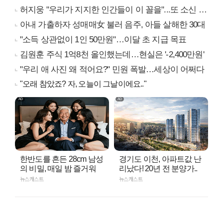
허지웅 "우리가 지지한 인간들이 이 꼴을"...또 소신 발언
아내 가출하자 성매매女 불러 음주, 아들 살해한 30대
"소득 상관없이 1인 50만원"…이달 초 지급 목표
김원훈 주식 1억8천 올인했는데…현실은 '-2,400만원'
"우리 애 사진 왜 적어요?" 민원 폭발…세상이 어쩌다
"오래 참았죠? 자, 오늘이 그날이에요.."
한반도를 흔든 28cm 남성
경기도 이천, 아파트값 난
의 비밀, 매일 밤 즐거워
리났다! 20년 전 분양가..
뉴스캐스트
뉴스캐스트