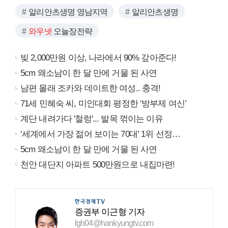
알리안츠생명 영남지역
알리안츠생명
와우넷
오늘장전략
빚 2,000만원 이상, 나라에서 90% 갚아준다!
5cm 왜소남이 한 달 만에 거물 된 사연
남편 몰래 조카와 데이트한 여성.. 충격!
71세 민혜숙 씨, 미인대회 평정한 ‘방부제 여신’
계단 내려가다 '철렁'... 발목 꺾이는 이유
‘세계에서 가장 젊어 보이는 70대’ 1위 선정…
5cm 왜소남이 한 달 만에 거물 된 사연
천안 대단지 아파트 500만원으로 내집마련!
증권부 이근형 기자
lgh04@hankyungtv.com