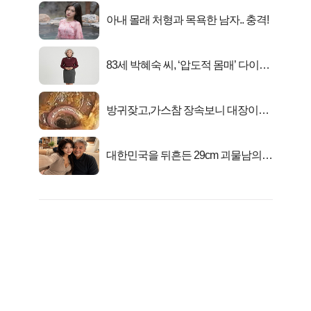
아내 몰래 처형과 목욕한 남자.. 충격!
83세 박혜숙 씨, ‘압도적 몸매’ 다이어
트 신 등극
방귀잦고,가스참 장속보니 대장이아
니라..
대한민국을 뒤흔든 29cm 괴물남의
진실