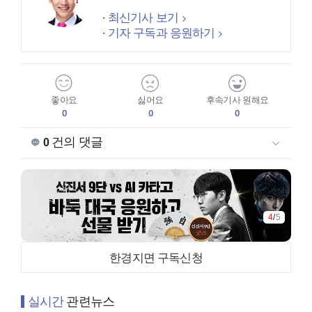
최신기사 보기
기자 구독과 응원하기
좋아요
싫어요
후속기사 원해요
0
0
0
건의 댓글
0
4
/
5
한경지면 구독신청
실시간
관련뉴스