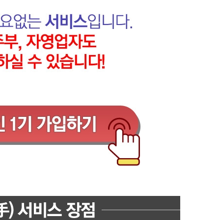
퀀텀
이더리움 클래식
9