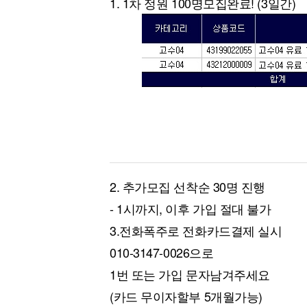
1. 1차 정원 100명모집완료! (3일간)
[할인50%] 한·미 투자 올인원 클래스
해외증시
2. 추가모집 선착순 30명 진행
- 1시까지, 이후 가입 절대 불가
3.전화폭주로 전화카드결제 실시
010-3147-0026으로
1번 또는 가입 문자남겨주세요
(카드 무이자할부 5개월가능)