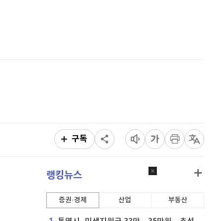
퀀텀
916
(
-0.44%
)
홈
AI추천
이더리움 클래식
9,135
(
0.38%
)
품
마켓이슈
특징주
이벤트
비트코인
91,356,000
(
-0.53%
)
구독
랭킹뉴스
증권·경제
산업
부동산
1