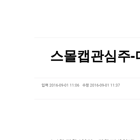
한국경제TV
뉴스홈
UAE 국영석유사 "호르무즈서 선박 15척 피격…
머니팜 모닝라이브
증권
굿모닝 작전
금융
UAE 국영석유사 "호르무즈서 선박 15척 피격…
오늘장 뭐사지?
부동산
[오후5시] 뉴스플러스
사회
온로드 (ON ROAD) 인사이트
글로벌경제
스몰캡관심주-
랭킹뉴스
입력
2016-09-01 11:06
수정
2016-09-01 11:37
미네르바아카데미
증권 데이터
스페셜강의
특징주 뉴스
투자/재테크
매매신호 (랭킹100
부동산/세무
투자분석
산업
국내증시
[모집-3기-] 돈버는 트레이딩 투자 북클럽
환율