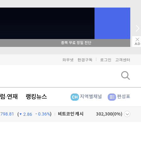
매일 매일 꽝 없는 룰렛 이벤트
비트코인
91,356,000
(
-0.53%
)
와우넷
한경구독
로그인
고객센터
이더리움
2,692,000
(
-0.82%
)
리플
1,444
(
-3%
)
럼·연재
랭킹뉴스
지역별채널
편성표
비트코인 캐시
302,300
(
0%
)
798.81
0.36%
)
이오스
896
(
-0.45%
)
(
2.86
비트코인 골드
1,313
(
-763.82%
)
넷
주식창