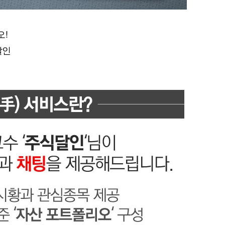
오!
달인