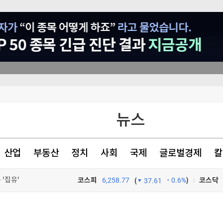
이번주에도 3척"
뉴스
 공소기각
1%로 떨어져(종합)
산업
부동산
정치
사회
국제
글로벌경제
칼
'집유'
코스피
6,258.77
0.6%
)
코스닥
(
37.61
TV프로그램
와우