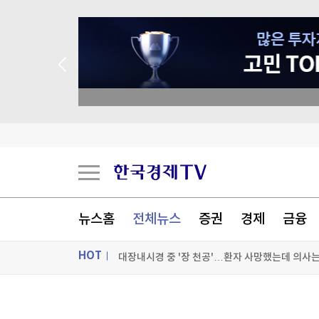
종목 무료 정밀 진단
UAE 국영석유사 "호르무즈서 선박 15척 피격…
법원, '무리한 기소' 워싱턴 인공연못 훼손 용의자
美 7월 고용 예상밖 2만3천명 감소…실업률은 4.
뉴스홈
전체뉴스
증권
경제
금융
대장내시경 중 '장 천공'…환자 사망했는데 의사는 
HOT
[포토+] 박정민, '멋짐 가득한 모습~'
"나야, '흑백요리사' 시즌3"
ON AIR
뉴스
[온에어]