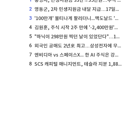
통영시, 민생지원금 33만→35만원…추석 전 푼다
2
영동군, 2차 민생지원금 내달 지급…17일부터 신청 접수
3
'100만개' 불티나게 팔리더니...맥도날드 '충주찰옥수수버거' 돌연 판매 종료
4
김원훈, 주식 시작 2주 만에 '-2,400만원'…"차 한 대 값 날렸다"
5
"하닉이 298만원 찍던 날이 있었단다"…100만 클릭 '전래동화' 정체
6
외국인 공매도 2년來 최고…삼성전자에 무슨일이 [B급기자의 B급리포트]
7
엔비디아 vs 스페이스X... 한 AI 주식은 강력 매수, 다른 하나는 강력 매도라고 투자자 주장
8
SCS 캐피털 매니지먼트, 테슬라 지분 1,889주 추가 매수