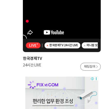
한국경제TV 24시간 LIVE
머니팜 모닝라이브 
한국경제TV
24시간 LIVE
채팅참여