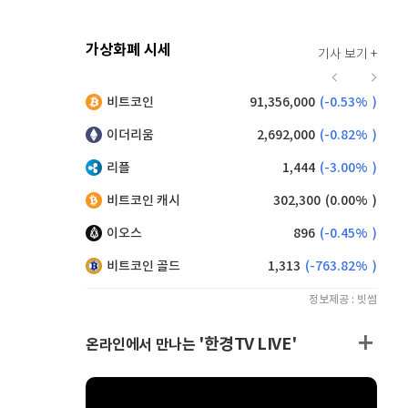
가상화폐 시세
기사 보기 +
916
(
-0.44%
)
비트코인
91,356,000
(
-0.53%
)
,135
(
0.38%
)
이더리움
2,692,000
(
-0.82%
)
리플
1,444
(
-3.00%
)
비트코인 캐시
302,300
(
0.00%
)
이오스
896
(
-0.45%
)
비트코인 골드
1,313
(
-763.82%
)
정보제공 : 빗썸
'한경TV LIVE'
온라인에서 만나는