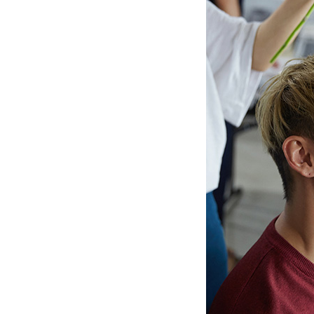
[할인50%] 한·미 투자 올인원 클래스
해외증시