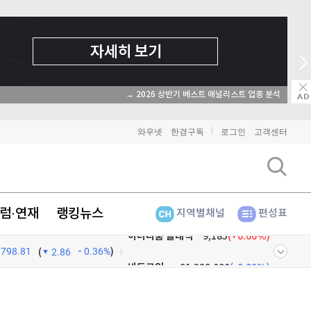
→ 2026 상반기 베스트 애널리스트 업종 분석
와우넷
한경구독
로그인
고객센터
럼·연재
랭킹뉴스
지역별채널
편성표
798.81
0.36%
)
비트코인
91,329,000
(
-0.02%
)
(
2.86
이더리움
2,693,000
(
0.04%
)
넷
주식창