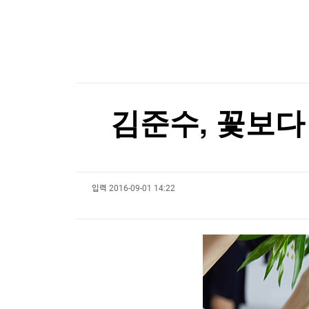
한국경제TV
뉴스홈
"여기가 천국이네"…한여름에도 에어컨 필요 없
머니팜 모닝라이브
증권
굿모닝 작전
금융
[포토+] 박정민, '멋짐 가득한 모습~'
오늘장 뭐사지?
부동산
"나야, '흑백요리사' 시즌3"
[오후5시] 뉴스플러스
사회
온로드 (ON ROAD) 인사이트
글로벌경제
[온에어] 미네르바 아카데미
김준수, 꽃보다
랭킹뉴스
500만 '스파이더맨'…올해 최단 흥행 기록 세우
500만 '스파이더맨'…올해 최단 흥행 기록 세우
입력
2016-09-01 14:22
미네르바아카데미
증권 데이터
스페셜강의
특징주 뉴스
투자/재테크
매매신호 (랭킹100
부동산/세무
투자분석
산업
국내증시
[모집-3기-] 돈버는 트레이딩 투자 북클럽
환율