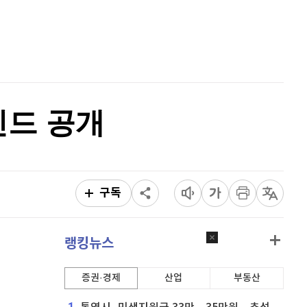
리플
1,456
(
0.83%
)
홈
AI추천
비트코인 캐시
305,400
(
1.03%
)
품
마켓이슈
특징주
이벤트
이오스
896
(
-0.45%
)
비트코인 골드
1,313
(
-763.82%
)
인드 공개
퀀텀
925
(
0.98%
)
이더리움 클래식
9,185
(
0.66%
)
비트코인
91,329,000
(
-0.02%
)
구독
랭킹뉴스
증권·경제
산업
부동산
1