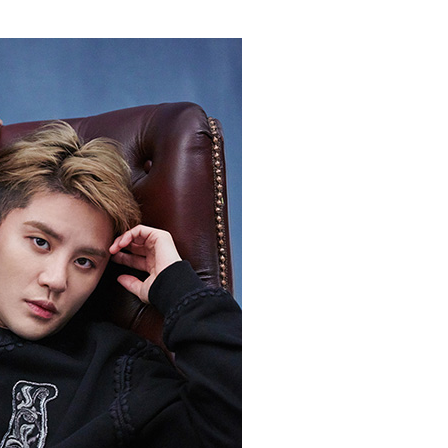
퀀텀
이더리움 클래식
9