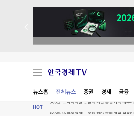
뉴스홈
전체뉴스
증권
경제
금융
HOT
500만 '스파이더맨'…올해 최단 흥행 기록 세우
ON AIR
뉴스
"공격 드론 도입"…반격능력 향상 위한 日안보문서