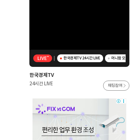
한국경제TV 24시간 LIVE
머니팜 모닝라이브 
한국경제TV
24시간 LIVE
채팅참여