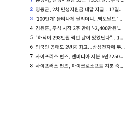
통영시, 민생지원금 33만→35만원…추석 전 푼다
2
영동군, 2차 민생지원금 내달 지급…17일부터 신청 접수
3
'100만개' 불티나게 팔리더니...맥도날드 '충주찰옥수수버거' 돌연 판매 종료
4
김원훈, 주식 시작 2주 만에 '-2,400만원'…"차 한 대 값 날렸다"
5
"하닉이 298만원 찍던 날이 있었단다"…100만 클릭 '전래동화' 정체
6
외국인 공매도 2년來 최고…삼성전자에 무슨일이 [B급기자의 B급리포트]
7
사이프러스 펀즈, 엔비디아 지분 6만7250주 매각
8
사이프러스 펀즈, 마이크로소프트 지분 축소...3만3천 주 매각