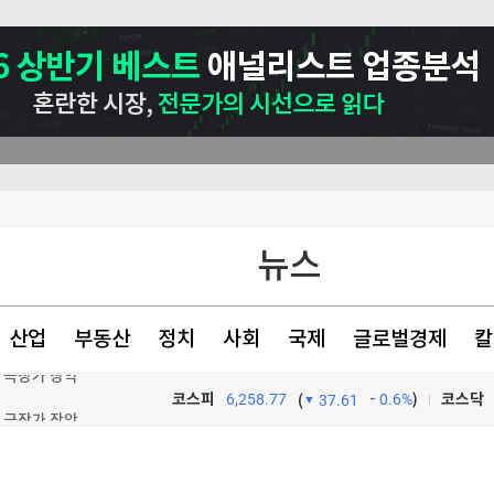
뉴스
산업
부동산
정치
사회
국제
글로벌경제
칼
며 극장가 장악
코스피
6,258.77
0.6%
)
코스닥
(
37.61
[속보] 황희 '청년 버스하우스' 제안에…여권 인사도 "내로남불·탁상공론" 비판
TV프로그램
와우
 개정 윤곽(종합)