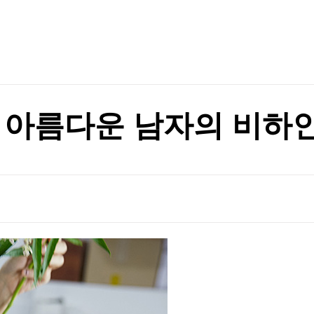
TV홈
무료방송
전체뉴스
는 동네
증권
파트너스
경제
종목핫라인
추천 상
산업
경제
오늘의 
정치
생활경제
수익후기
국제
기업·CEO
이벤트
칼럼·연재
 아름다운 남자의 비하
특집방송
며 극장가 장악
전체 프로그램
며 극장가 장악
채널/편성
지역별채널
)
편성표